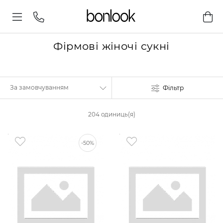
Фірмові жіночі сукні
Фільтр
204 одиниць(я)
-50%