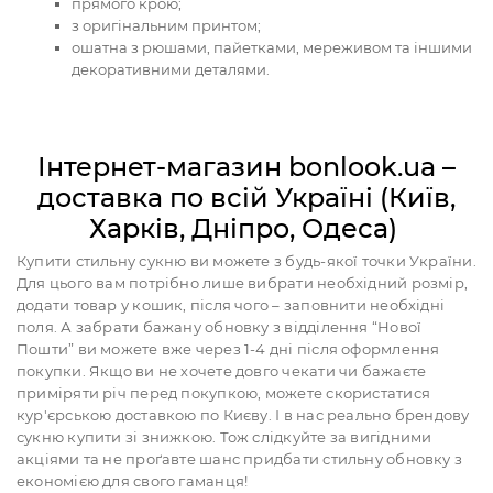
прямого крою;
з оригінальним принтом;
ошатна з рюшами, пайетками, мереживом та іншими
декоративними деталями.
Інтернет-магазин bonlook.ua –
доставка по всій Україні (Київ,
Харків, Дніпро, Одеса)
Купити стильну сукню ви можете з будь-якої точки України.
Для цього вам потрібно лише вибрати необхідний розмір,
додати товар у кошик, після чого – заповнити необхідні
поля. А забрати бажану обновку з відділення “Нової
Пошти” ви можете вже через 1-4 дні після оформлення
покупки. Якщо ви не хочете довго чекати чи бажаєте
приміряти річ перед покупкою, можете скористатися
кур'єрською доставкою по Києву. І в нас реально брендову
сукню купити зі знижкою. Тож слідкуйте за вигідними
акціями та не проґавте шанс придбати стильну обновку з
економією для свого гаманця!