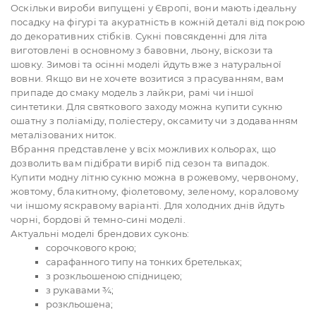
Оскільки вироби випущені у Європі, вони мають ідеальну
посадку на фігурі та акуратність в кожній деталі від покрою
до декоративних стібків. Сукні повсякденні для літа
виготовлені в основному з бавовни, льону, віскози та
шовку. Зимові та осінні моделі йдуть вже з натуральної
вовни. Якщо ви не хочете возитися з прасуванням, вам
припаде до смаку модель з лайкри, рамі чи іншої
синтетики. Для святкового заходу можна купити сукню
ошатну з поліаміду, поліестеру, оксамиту чи з додаванням
металізованих ниток.
Вбрання представлене у всіх можливих кольорах, що
дозволить вам підібрати виріб під сезон та випадок.
Купити модну літню сукню можна в рожевому, червоному,
жовтому, блакитному, фіолетовому, зеленому, кораловому
чи іншому яскравому варіанті. Для холодних днів йдуть
чорні, бордові й темно-сині моделі.
Актуальні моделі брендових суконь:
сорочкового крою;
сарафанного типу на тонких бретельках;
з розкльошеною спідницею;
з рукавами ¾;
розкльошена;