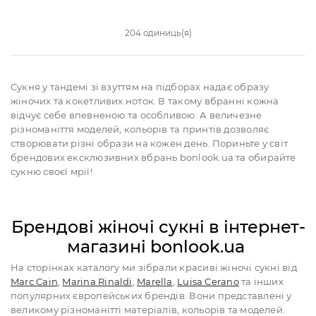
204 одиниць(я)
Сукня у тандемі зі взуттям на підборах надає образу
жіночих та кокетливих ноток. В такому вбранні кожна
відчує себе впевненою та особливою. А величезне
різноманіття моделей, кольорів та принтів дозволяє
створювати різні образи на кожен день. Пориньте у світ
брендових ексклюзивних вбрань bonlook.ua та обирайте
сукню своєї мрії!
Брендові жіночі сукні в інтернет-
магазині bonlook.ua
На сторінках каталогу ми зібрали красиві жіночі сукні від
Marc Cain
,
Marina Rinaldi
,
Marella
,
Luisa Cerano
та інших
популярних європейських брендів. Вони представлені у
великому різноманітті матеріалів, кольорів та моделей.