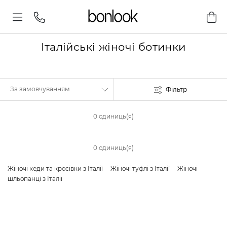
Італійські жіночі ботинки
Фільтр
0 одиниць(я)
0 одиниць(я)
Жіночі кеди та кросівки з Італії
Жіночі туфлі з Італії
Жіночі
шльопанці з Італії