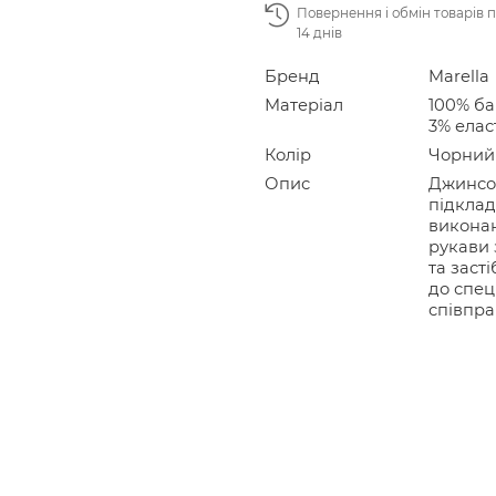
Повернення і обмін товарів 
14 днів
Бренд
Marella
Матеріал
100% ба
3% елас
Колір
Чорний
Опис
Джинсов
підклад
виконан
рукави 
та заст
до спеці
співпра