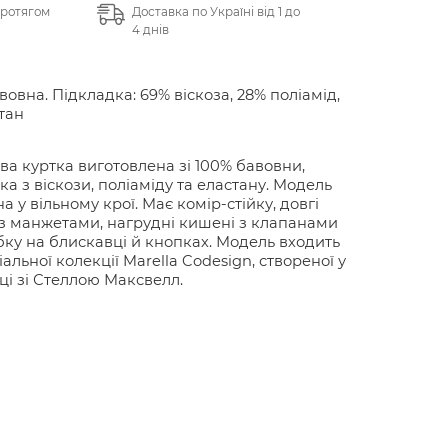
протягом
Доставка по Україні від 1 до
4 днів
вовна. Підкладка: 69% віскоза, 28% поліамід,
тан
а куртка виготовлена зі 100% бавовни,
ка з віскози, поліаміду та еластану. Модель
а у вільному крої. Має комір-стійку, довгі
з манжетами, нагрудні кишені з клапанами
ібку на блискавці й кнопках. Модель входить
альної колекції Marella Codesign, створеної у
ці зі Стеллою Максвелл.