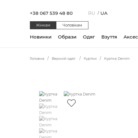
+38 067 539 48 80
RU
UA
/
Жінкам
Чоловікам
Новинки
Образи
Одяг
Взуття
Аксе
Головна
Верхній одяг
Куртки
Куртка Denim