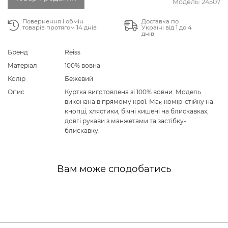
Модель:
24507
Повернення і обмін
Доставка по
товарів протягом 14 днів
Україні від 1 до 4
днів
Бренд
Reiss
Матеріал
100% вовна
Колір
Бежевий
Опис
Куртка виготовлена зі 100% вовни. Модель
виконана в прямому крої. Має комір-стійку на
кнопці, хлястики, бічні кишені на блискавках,
довгі рукави з манжетами та застібку-
блискавку.
Вам може сподобатись