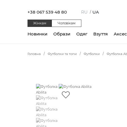
+38 067 539 48 80
RU
UA
/
Жінкам
Чоловікам
Новинки
Образи
Одяг
Взуття
Аксе
Головна
Футболки та топи
Футболки
Футболка Abi