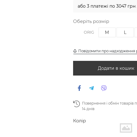
або 3 платежі по 3047 грн
Оберіть розмір
M
L
ORIG
Повідомити про надходження 
Додати в кошик
Повернення і обмін товарів 
14 днів
Колір