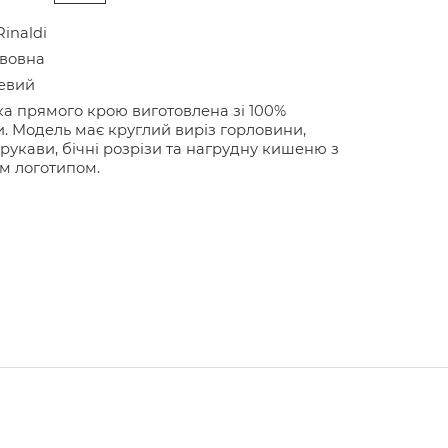
Rinaldi
авовна
евий
а прямого крою виготовлена зі 100%
. Модель має круглий виріз горловини,
 рукави, бічні розрізи та нагрудну кишеню з
м логотипом.