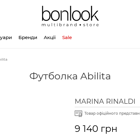
суари
Бренди
Акції
Sale
lita
Футболка Abilita
MARINA RINALDI
Товар офіційного представни
9 140 грн