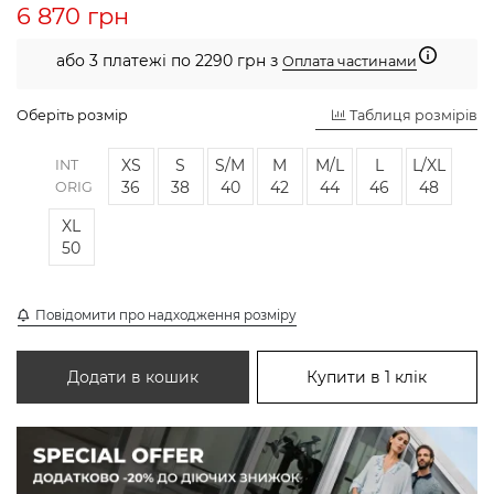
6 870 грн
або 3 платежі по 2290 грн з
Оплата частинами
Оберіть розмір
Таблиця розмірів
XS
S
S/M
M
M/L
L
L/XL
INT
36
38
40
42
44
46
48
ORIG
XL
50
Повідомити про надходження розміру
Додати в кошик
Купити в 1 клік