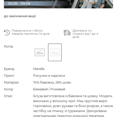
до закінчення акції
Повернення і обмін
Доставка по
товарів протягом 14 днів
Україні від 1 до 4
днів
Колір
Бренд
Marella
Принт
Рисунки и надписи
Матеріал
74% бавовна, 26% шовк
Колір
Бежевий / Рожевий
Опис
Блуза виготовлена із бавовни та шовку. Модель
виконано у вільному крої. Має круглий виріз
горловини, довгі рукави та бічні розрізи, а також
застібку на планку із ґудзиками. Декорована
оригінальним принтом морської тематики.