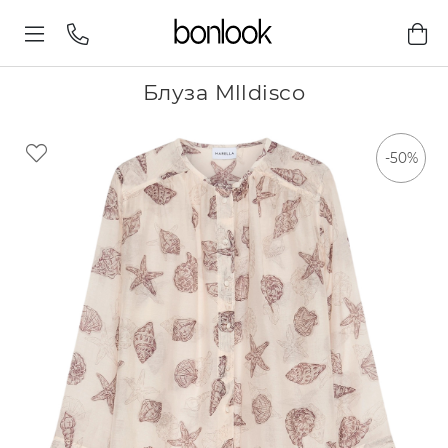
Блуза Mlldisco
-50%