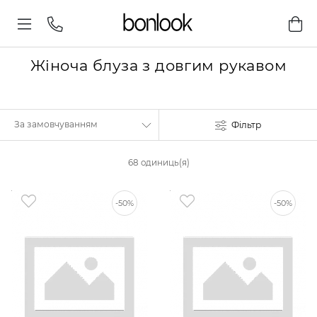
Жіноча блуза з довгим рукавом
Фільтр
68 одиниць(я)
-50%
-50%