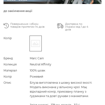
до закінчення акції
Повернення і обмін
Доставка по
товарів протягом 14 днів
Україні від 1 до 4
днів
Колір
Бренд
Marc Cain
Колекція
Neutral Affinity
Матеріал
100% шовк
Колір
Рожевий
Опис
Блуза виготовлена з шовку високої якості.
Модель виконана у вільному крої. Має
відкладний комір, приховану планку з
ґудзиками та довгі рукави з манжетами.
Зріст моделі - 179 см, розмір - 3/44.