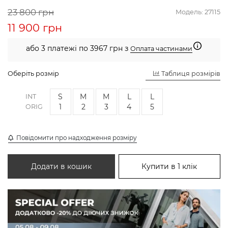
23 800 грн
Модель:
27115
11 900 грн
або 3 платежі по 3967 грн з
Оплата частинами
Оберіть розмір
Таблиця розмірів
S
M
M
L
L
INT
1
2
3
4
5
ORIG
Повідомити про надходження розміру
Додати в кошик
Купити в 1 клік