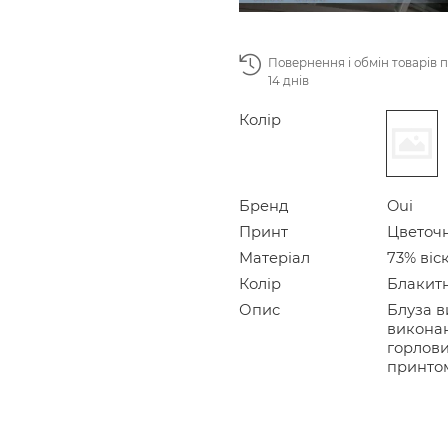
Повернення і обмін товарів 
14 днів
Колір
Бренд
Oui
Принт
Цветоч
Матеріал
73% віс
Колір
Блакит
Опис
Блуза в
виконан
горлови
принто