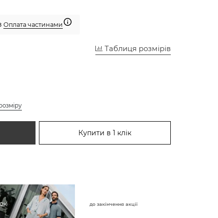
з
Оплата частинами
Таблиця розмірів
розміру
Купити в 1 клік
до закінчення акції