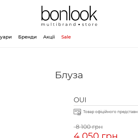
суари
Бренди
Акції
Sale
Блуза
OUI
Товар офіційного представни
8 100 грн
4 050 грн