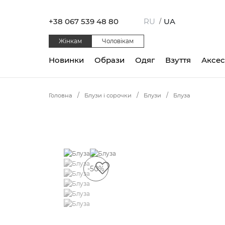
+38 067 539 48 80
RU
UA
/
Жінкам
Чоловікам
Новинки
Образи
Одяг
Взуття
Аксе
Головна
Блузи і сорочки
Блузи
Блуза
-50%