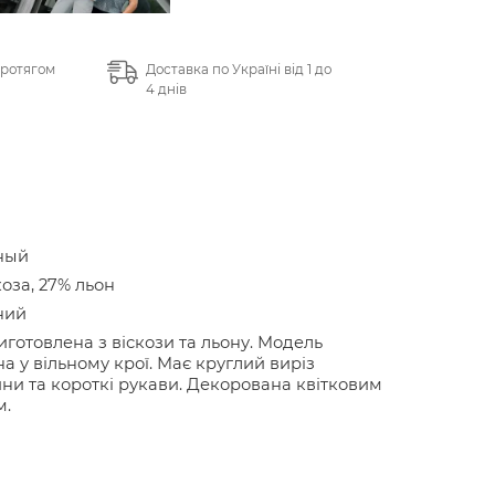
протягом
Доставка по Україні від 1 до
4 днів
ный
коза, 27% льон
ний
иготовлена з віскози та льону. Модель
а у вільному крої. Має круглий виріз
ни та короткі рукави. Декорована квітковим
м.