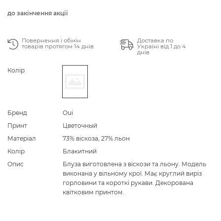
до закінчення акції
Повернення і обмін
Доставка по
товарів протягом 14 днів
Україні від 1 до 4
днів
Колір
Бренд
Oui
Принт
Цветочный
Матеріал
73% віскоза, 27% льон
Колір
Блакитний
Опис
Блуза виготовлена з віскози та льону. Модель
виконана у вільному крої. Має круглий виріз
горловини та короткі рукави. Декорована
квітковим принтом.