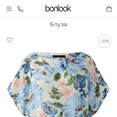
Блуза
-50%