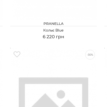
PRANELLA
Кольє Blue
6 220 грн
-30%