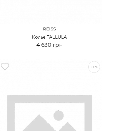
REISS
Кольє TALLULA
4 630 грн
-50%