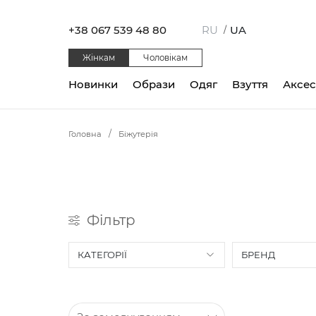
+38 067 539 48 80
RU
UA
/
Жінкам
Чоловікам
Новинки
Образи
Одяг
Взуття
Аксе
Головна
Біжутерія
Фільтр
КАТЕГОРІЇ
БРЕНД