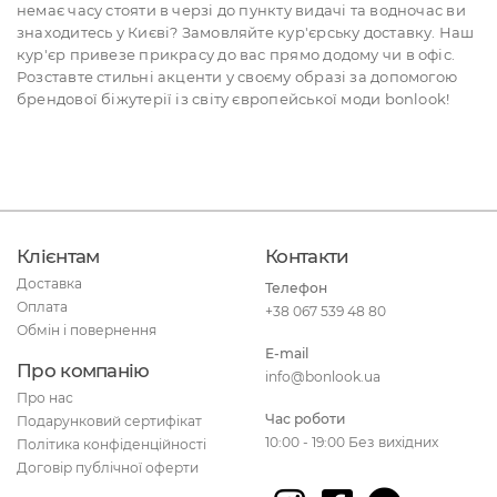
немає часу стояти в черзі до пункту видачі та водночас ви
знаходитесь у Києві? Замовляйте кур'єрську доставку. Наш
кур'єр привезе прикрасу до вас прямо додому чи в офіс.
Розставте стильні акценти у своєму образі за допомогою
брендової біжутерії із світу європейської моди bonlook!
Клієнтам
Контакти
Доставка
Телефон
Оплата
+38 067 539 48 80
Обмін і повернення
E-mail
Про компанію
info@bonlook.ua
Про нас
Час роботи
Подарунковий сертифікат
10:00 - 19:00 Без вихідних
Політика конфіденційності
Договір публічної оферти