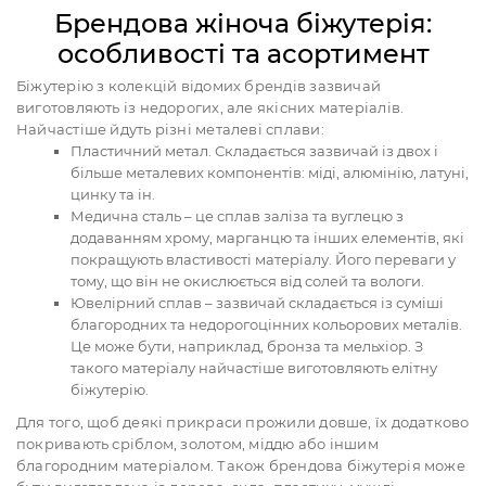
Брендова жіноча біжутерія:
особливості та асортимент
Біжутерію з колекцій відомих брендів зазвичай
виготовляють із недорогих, але якісних матеріалів.
Найчастіше йдуть різні металеві сплави:
Пластичний метал. Складається зазвичай із двох і
більше металевих компонентів: міді, алюмінію, латуні,
цинку та ін.
Медична сталь – це сплав заліза та вуглецю з
додаванням хрому, марганцю та інших елементів, які
покращують властивості матеріалу. Його переваги у
тому, що він не окислюється від солей та вологи.
Ювелірний сплав – зазвичай складається із суміші
благородних та недорогоцінних кольорових металів.
Це може бути, наприклад, бронза та мельхіор. З
такого матеріалу найчастіше виготовляють елітну
біжутерію.
Для того, щоб деякі прикраси прожили довше, їх додатково
покривають сріблом, золотом, міддю або іншим
благородним матеріалом. Також брендова біжутерія може