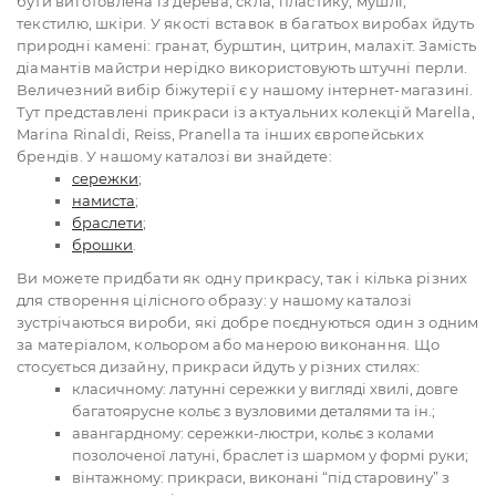
бути виготовлена ​​із дерева, скла, пластику, мушлі,
текстилю, шкіри. У якості вставок в багатьох виробах йдуть
природні камені: гранат, бурштин, цитрин, малахіт. Замість
діамантів майстри нерідко використовують штучні перли.
Величезний вибір біжутерії є у ​​нашому інтернет-магазині.
Тут представлені прикраси із актуальних колекцій Marella,
Marina Rinaldi, Reiss, Pranella та інших європейських
брендів. У нашому каталозі ви знайдете:
сережки
;
намиста
;
браслети
;
брошки
.
Ви можете придбати як одну прикрасу, так і кілька різних
для створення цілісного образу: у нашому каталозі
зустрічаються вироби, які добре поєднуються один з одним
за матеріалом, кольором або манерою виконання. Що
стосується дизайну, прикраси йдуть у різних стилях:
класичному: латунні сережки у вигляді хвилі, довге
багатоярусне кольє з вузловими деталями та ін.;
авангардному: сережки-люстри, кольє з колами
позолоченої латуні, браслет із шармом у формі руки;
вінтажному: прикраси, виконані “під старовину” з