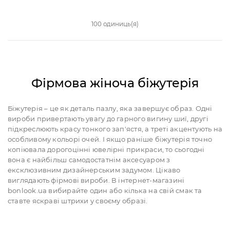
100 одиниць(я)
Фірмова жіноча біжутерія
Біжутерія – це як деталь пазлу, яка завершує образ. Одні
вироби привертають увагу до гарного вигину шиї, другі
підкреслюють красу тонкого зап'ястя, а треті акцентують на
особливому кольорі очей. І якщо раніше біжутерія точно
копіювала дорогоцінні ювелірні прикраси, то сьогодні
вона є найбільш самодостатнім аксесуаром з
ексклюзивним дизайнерським задумом. Цікаво
виглядають фірмові вироби. В інтернет-магазині
bonlook.ua вибирайте один або кілька на свій смак та
ставте яскраві штрихи у своєму образі.