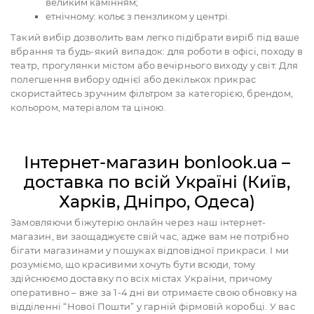
великим камінням;
етнічному: кольє з пензликом у центрі.
Такий вибір дозволить вам легко підібрати виріб під ваше
вбрання та будь-який випадок: для роботи в офісі, походу в
театр, прогулянки містом або вечірнього виходу у світ. Для
полегшення вибору однієї або декількох прикрас
скористайтесь зручним фільтром за категорією, брендом,
кольором, матеріалом та ціною.
Інтернет-магазин bonlook.ua –
доставка по всій Україні (Київ,
Харків, Дніпро, Одеса)
Замовляючи біжутерію онлайн через наш інтернет-
магазин, ви заощаджуєте свій час, адже вам не потрібно
бігати магазинами у пошуках відповідної прикраси. І ми
розуміємо, що красивими хочуть бути всюди, тому
здійснюємо доставку по всіх містах України, причому
оперативно – вже за 1-4 дні ви отримаєте свою обновку на
відділенні “Нової Пошти” у гарній фірмовій коробці. У вас