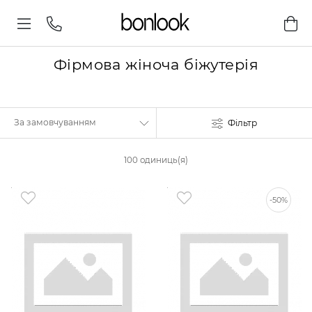
Фірмова жіноча біжутерія
Фільтр
100 одиниць(я)
-50%