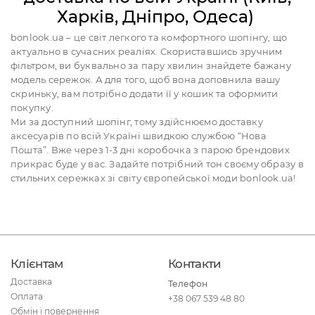
Харків, Дніпро, Одеса)
bonlook.ua – це світ легкого та комфортного шопінгу, що
актуально в сучасних реаліях. Скориставшись зручним
фільтром, ви буквально за пару хвилин знайдете бажану
модель сережок. А для того, щоб вона доповнила вашу
скриньку, вам потрібно додати її у кошик та оформити
покупку.
Ми за доступний шопінг, тому здійснюємо доставку
аксесуарів по всій Україні швидкою службою “Нова
Пошта”. Вже через 1-3 дні коробочка з парою брендових
прикрас буде у вас. Задайте потрібний тон своєму образу в
стильних сережках зі світу європейської моди bonlook.ua!
Клієнтам
Контакти
Доставка
Телефон
Оплата
+38 067 539 48 80
Обмін і повернення