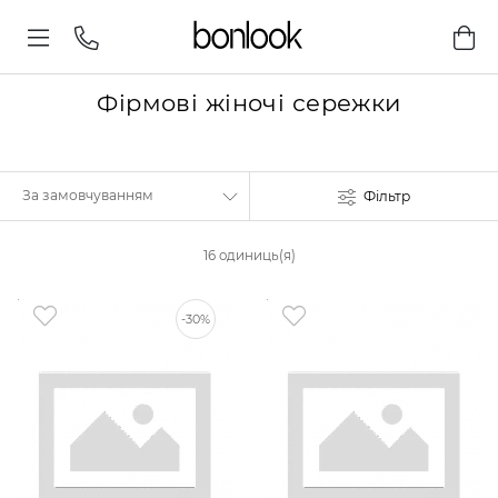
Фірмові жіночі сережки
Фільтр
16 одиниць(я)
-30%