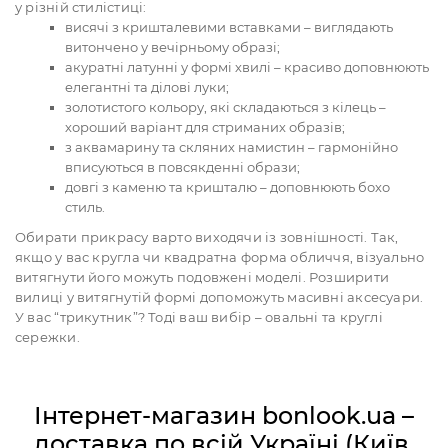
у різній стилістиці:
висячі з кришталевими вставками – виглядають
витончено у вечірньому образі;
акуратні латунні у формі хвилі – красиво доповнюють
елегантні та ділові луки;
золотистого кольору, які складаються з кілець –
хороший варіант для стриманих образів;
з аквамарину та скляних намистин – гармонійно
вписуються в повсякденні образи;
довгі з каменю та кришталю – доповнюють бохо
стиль.
Обирати прикрасу варто виходячи із зовнішності. Так,
якщо у вас кругла чи квадратна форма обличчя, візуально
витягнути його можуть подовжені моделі. Розширити
вилиці у витягнутій формі допоможуть масивні аксесуари.
У вас “трикутник”? Тоді ваш вибір – овальні та круглі
сережки.
Інтернет-магазин bonlook.ua –
доставка по всій Україні (Київ,