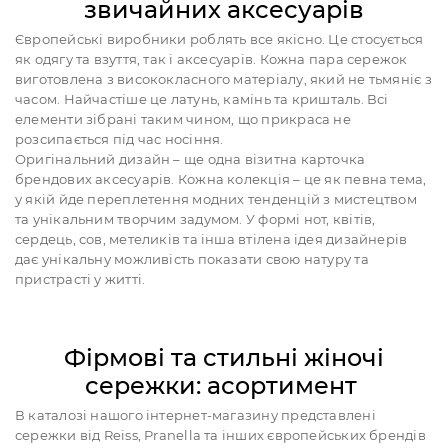
звичайних аксесуарів
Європейські виробники роблять все якісно. Це стосується
як одягу та взуття, так і аксесуарів. Кожна пара сережок
виготовлена з висококласного матеріалу, який не тьмяніє з
часом. Найчастіше це латунь, камінь та кришталь. Всі
елементи зібрані таким чином, що прикраса не
розсипається під час носіння.
Оригінальний дизайн – ще одна візитна карточка
брендових аксесуарів. Кожна колекція – це як певна тема,
у якій йде переплетення модних тенденцій з мистецтвом
та унікальним творчим задумом. У формі нот, квітів,
сердець, сов, метеликів та інша втілена ідея дизайнерів
дає унікальну можливість показати свою натуру та
пристрасті у житті.
Фірмові та стильні жіночі
сережки: асортимент
В каталозі нашого інтернет-магазину представлені
сережки від Reiss, Pranella та інших європейських брендів