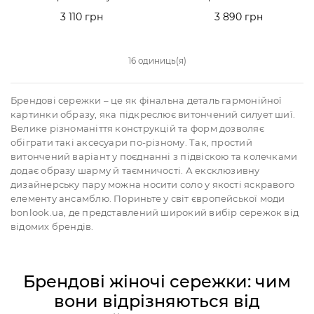
3 110 грн
3 890 грн
16 одиниць(я)
Брендові сережки – це як фінальна деталь гармонійної
картинки образу, яка підкреслює витончений силует шиї.
Велике різноманіття конструкцій та форм дозволяє
обіграти такі аксесуари по-різному. Так, простий
витончений варіант у поєднанні з підвіскою та колечками
додає образу шарму й таємничості. А ексклюзивну
дизайнерську пару можна носити соло у якості яскравого
елементу ансамблю. Пориньте у світ європейської моди
bonlook.ua, де представлений широкий вибір сережок від
відомих брендів.
Брендові жіночі сережки: чим
вони відрізняються від