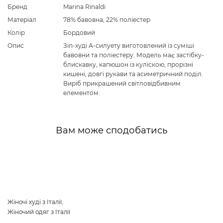
Бренд
Marina Rinaldi
Матеріал
78% бавовна, 22% поліестер
Колір
Бордовий
Опис
Зіп-худі А-силуету виготовлений із суміші
бавовни та поліестеру. Модель має застібку-
блискавку, капюшон із куліскою, прорізні
кишені, довгі рукави та асиметричний поділ.
Виріб прикрашений світловідбивним
елементом.
Вам може сподобатись
Жіночі худі з Італії
,
Жіночий одяг з Італії