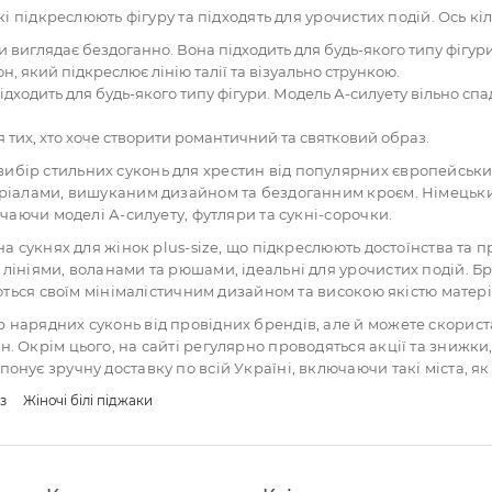
які підкреслюють фігуру та підходять для урочистих подій. Ось кі
и виглядає бездоганно. Вона підходить для будь-якого типу фігу
н, який підкреслює лінію талії та візуально стрункою.
ідходить для будь-якого типу фігури. Модель А-силуету вільно спа
 тих, хто хоче створити романтичний та святковий образ.
бір стильних суконь для хрестин від популярних європейських бр
теріалами, вишуканим дизайном та бездоганним кроєм. Німецьки
ючаючи моделі А-силуету, футляри та сукні-сорочки.
 на сукнях для жінок plus-size, що підкреслюють достоїнства т
лініями, воланами та рюшами, ідеальні для урочистих подій. Бр
няються своїм мінімалістичним дизайном та високою якістю матері
р нарядних суконь від провідних брендів, але й можете скорис
н. Окрім цього, на сайті регулярно проводяться акції та знижк
нує зручну доставку по всій Україні, включаючи такі міста, як К
з
Жіночі білі піджаки