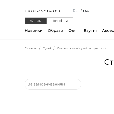
+38 067 539 48 80
RU
UA
/
Жінкам
Чоловікам
Новинки
Образи
Одяг
Взуття
Аксе
Головна
Сукні
Стильні жіночі сукні на хрестини
Ст