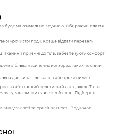
и
 яка буде максимально зручною. Обираючи плаття
акої урочистої події. Краще віддати перевагу
 Ці тканини приємні до тіла, забезпечують комфорт
дель в більш насичених кольорах, таких як синій,
льна довжина – до коліна або трохи нижче.
сережки або тонкий золотистий ланцюжок. Також
очку, яка вмістить все необхідне. Підберіть
и вишуканості та оригінальності. Водночас
еної