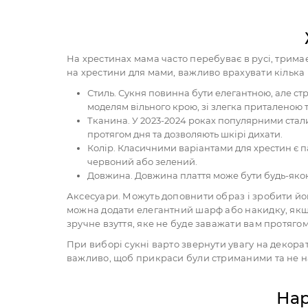
На хрестинах мама часто перебуває в русі, трима
на хрестини для мами, важливо врахувати кілька
Стиль. Сукня повинна бути елегантною, але стр
моделям вільного крою, зі злегка приталеною 
Тканина. У 2023-2024 роках популярними стали 
протягом дня та дозволяють шкірі дихати.
Колір. Класичними варіантами для хрестин є п
червоний або зелений.
Довжина. Довжина плаття може бути будь-якою
Аксесуари. Можуть доповнити образ і зробити й
можна додати елегантний шарф або накидку, якщо 
зручне взуття, яке не буде заважати вам протягом
При виборі сукні варто звернути увагу на декора
важливо, щоб прикраси були стриманими та не н
Нар