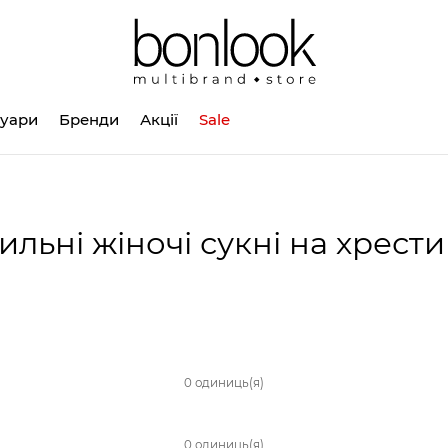
суари
Бренди
Акції
Sale
ильні жіночі сукні на хрест
0 одиниць(я)
0 одиниць(я)