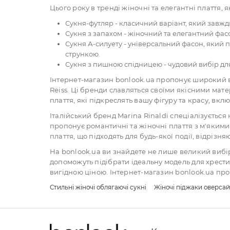
Цього року в тренді жіночні та елегантні плаття, 
Сукня-футляр - класичний варіант, який завжд
Сукня з запахом - жіночний та елегантний фасо
Сукня А-силуету - універсальний фасон, який п
стрункою.
Сукня з пишною спідницею - чудовий вибір для
Інтернет-магазин bonlook.ua пропонує широкий ви
Reiss. Ці бренди славляться своїми якісними ма
плаття, які підкреслять вашу фігуру та красу, вкл
Італійський бренд Marina Rinaldi спеціалізується
пропонує романтичні та жіночні плаття з м'якими 
плаття, що підходять для будь-якої події, відріз
На bonlook.ua ви знайдете не лише великий вибі
допоможуть підібрати ідеальну модель для хрести
вигідною ціною. Інтернет-магазин bonlook.ua пропо
Стильні жіночі облягаючі сукні
Жіночі піджаки оверсай