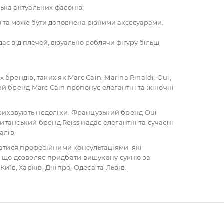
лька актуальних фасонів:
ри та може бути доповнена різними аксесуарами.
дає від плечей, візуально роблячи фігуру більш
ендів, таких як Marc Cain, Marina Rinaldi, Oui,
й бренд Marc Cain пропонує елегантні та жіночні
а приховують недоліки. Французький бренд Oui
итанський бренд Reiss надає елегантні та сучасні
алів.
татися професійними консультаціями, які
и, що дозволяє придбати вишукану сукню за
иїв, Харків, Дніпро, Одеса та Львів.