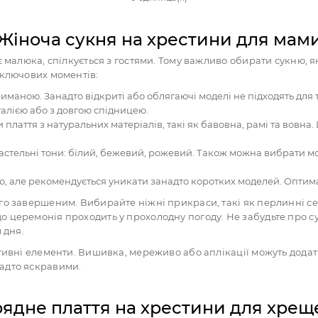
Жіноча сукня на хрестини для мам
є малюка, спілкується з гостями. Тому важливо обирати сукню,
 ключових моментів:
иманою. Занадто відкриті або облягаючі моделі не підходять для т
талією або з довгою спідницею.
плаття з натуральних матеріалів, такі як бавовна, рамі та вовна.
астельні тони: білий, бежевий, рожевий. Також можна вибрати мо
, але рекомендується уникати занадто коротких моделей. Оптима
ого завершеним. Вибирайте ніжні прикраси, такі як перлинні 
церемонія проходить у прохолодну погоду. Не забудьте про сум
 дня.
тивні елементи. Вишивка, мереживо або аплікації можуть додат
адто яскравими.
ядне плаття на хрестини для хрещ