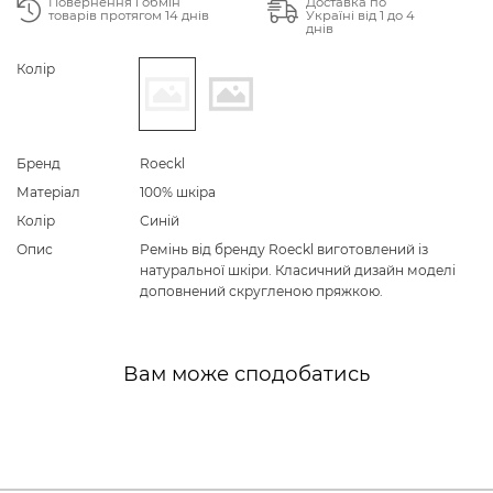
Повернення і обмін
Доставка по
товарів протягом 14 днів
Україні від 1 до 4
днів
Колір
Бренд
Roeckl
Матеріал
100% шкіра
Колір
Синій
Опис
Ремінь від бренду Roeckl виготовлений із
натуральної шкіри. Класичний дизайн моделі
доповнений скругленою пряжкою.
Вам може сподобатись