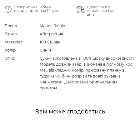
Повернення і обмін
Доставка по
товарів протягом 14 днів
Україні від 1 до 4
днів
Бренд
Marina Rinaldi
Принт
Абстракция
Матеріал
100% шовк
Колір
Синій
Опис
Сукня виготовлена зі 100% шовку високої якості.
Модель довжини міді виконана в прямому крої.
Має відкладний комір, приховану планку з
ґудзиками, бічні розрізи та довгі рукави з
манжетами. Декорована оригінальним
принтом.
Вам може сподобатись