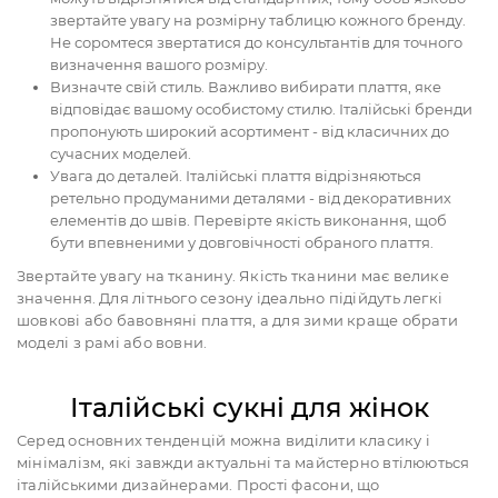
звертайте увагу на розмірну таблицю кожного бренду.
Не соромтеся звертатися до консультантів для точного
визначення вашого розміру.
Визначте свій стиль. Важливо вибирати плаття, яке
відповідає вашому особистому стилю. Італійські бренди
пропонують широкий асортимент - від класичних до
сучасних моделей.
Увага до деталей. Італійські плаття відрізняються
ретельно продуманими деталями - від декоративних
елементів до швів. Перевірте якість виконання, щоб
бути впевненими у довговічності обраного плаття.
Звертайте увагу на тканину. Якість тканини має велике
значення. Для літнього сезону ідеально підійдуть легкі
шовкові або бавовняні плаття, а для зими краще обрати
моделі з рамі або вовни.
Італійські сукні для жінок
Серед основних тенденцій можна виділити класику і
мінімалізм, які завжди актуальні та майстерно втілюються
італійськими дизайнерами. Прості фасони, що