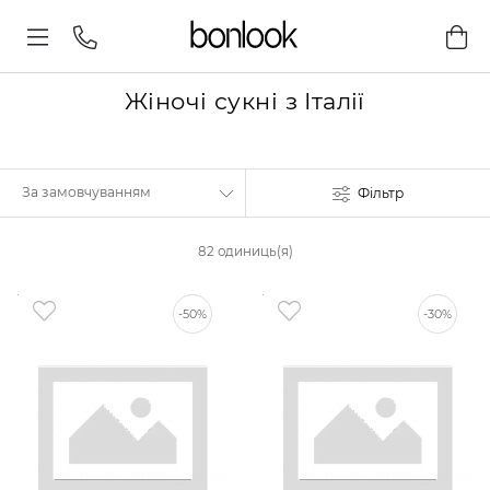
Жіночі сукні з Італії
Фільтр
82 одиниць(я)
-50%
-30%