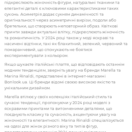
підкреслюють жіночність фігури, натуральні тканини та
елегантні деталі є ключовими характеристиками таких
суконь. Асиметрія додає сукням динамічності та
оригінальності через асиметричні вирізи, подоли або
бретельки, що створюють неповторний образ. Квіткові
принти завжди актуальні влітку, підкреслюють жіночність
та романтичність. У 2024 році також у моді яскраві та
насичені відтінки, такі як блакитний, зелений, червоний та
помаранчевий, що спонукають не боятися
експериментувати з кольором.
Якщо шукаєте італійські плаття, що відповідають останнім
модним тенденціям, зверніть увагу на бренди Marella та
Marina Rinaldi, представлені в інтернет-магазині
Bonlook.ua. Ці бренди відомі своєю високою якістю та
унікальним дизайном.
Marella втілює у своїх колекціях італійський стиль та
сучасні тенденції, пропонуючи у 2024 році моделі з
яскравими принтами та витонченими деталями, що
поєднують класику та сучасність, акцентуючи увагу на
жіночності та елегантності. Marina Rinaldi спеціалізується
на одязі для жінок різного віку та типів фігур,
представляючи колекцію 2024 року зі сміливими