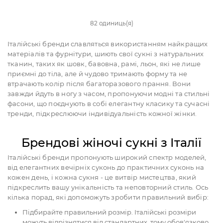
82 одиниць(я)
Італійські бренди славляться використанням найкращих
матеріалів та фурнітури, шиють свої сукні з натуральних
тканин, таких як шовк, бавовна, рамі, льон, які не лише
приємні до тіла, але й чудово тримають форму та не
втрачають колір після багаторазового прання. Вони
завжди йдуть в ногу з часом, пропонуючи модні та стильні
фасони, що поєднують в собі елегантну класику та сучасні
тренди, підкреслюючи індивідуальність кожної жінки.
Брендові жіночі сукні з Італії
Італійські бренди пропонують широкий спектр моделей,
від елегантних вечірніх суконь до практичних суконь на
кожен день, і кожна сукня - це витвір мистецтва, який
підкреслить вашу унікальність та неповторний стиль. Ось
кілька порад, які допоможуть зробити правильний вибір:
Підбирайте правильний розмір. Італійські розміри
можуть відрізнятися від стандартних, тому обов'язково