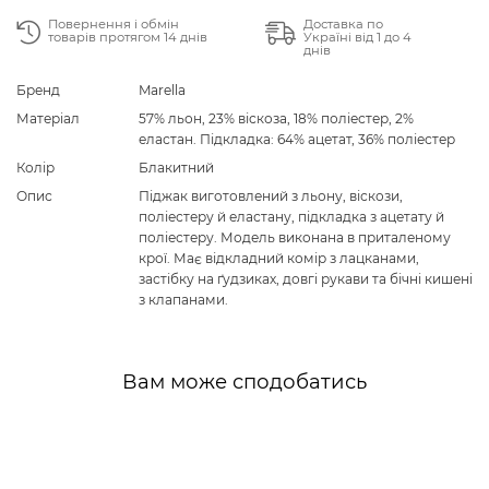
Повернення і обмін
Доставка по
товарів протягом 14 днів
Україні від 1 до 4
днів
Бренд
Marella
Матеріал
57% льон, 23% віскоза, 18% поліестер, 2%
еластан. Підкладка: 64% ацетат, 36% поліестер
Колір
Блакитний
Опис
Піджак виготовлений з льону, віскози,
поліестеру й еластану, підкладка з ацетату й
поліестеру. Модель виконана в приталеному
крої. Має відкладний комір з лацканами,
застібку на ґудзиках, довгі рукави та бічні кишені
з клапанами.
Вам може сподобатись