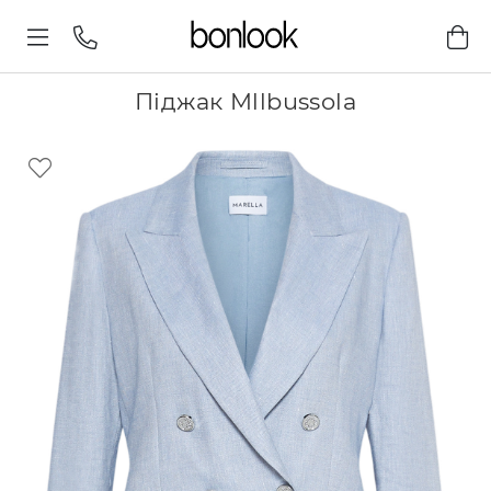
Піджак Mllbussola