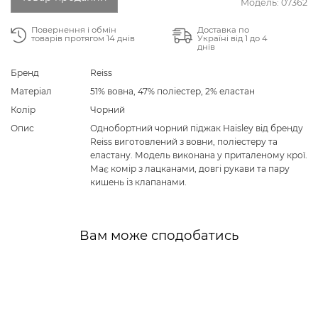
Модель:
07362
Повернення і обмін
Доставка по
товарів протягом 14 днів
Україні від 1 до 4
днів
Бренд
Reiss
Матеріал
51% вовна, 47% поліестер, 2% еластан
Колір
Чорний
Опис
Однобортний чорний піджак Haisley від бренду
Reiss виготовлений з вовни, поліестеру та
еластану. Модель виконана у приталеному крої.
Має комір з лацканами, довгі рукави та пару
кишень із клапанами.
Вам може сподобатись