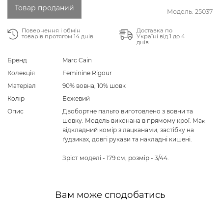
Товар проданий
Модель:
25037
Повернення і обмін
Доставка по
товарів протягом 14 днів
Україні від 1 до 4
днів
Бренд
Marc Cain
Колекція
Feminine Rigour
Матеріал
90% вовна, 10% шовк
Колір
Бежевий
Опис
Двобортне пальто виготовлено з вовни та
шовку. Модель виконана в прямому крої. Має
відкладний комір з лацканами, застібку на
ґудзиках, довгі рукави та накладні кишені.
Зріст моделі - 179 см, розмір - 3/44.
Вам може сподобатись