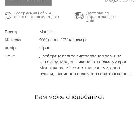
Модель:
24992
Повернення і обмін
Доставка по
товарів протягом 14 днів
Україні від 1 до 4
днів
Бренд
Marella
Матеріал
90% вовна, 10% кашемір
Колір
Сірий
Опис
Двобортне пальто виготовлене з вовни та
кашеміру. Модель виконана в прямому крої.
Має відкладний комір з лацканами, довгі
рукави, тканинний пояс у тон і прорізні кишені.
Вам може сподобатись