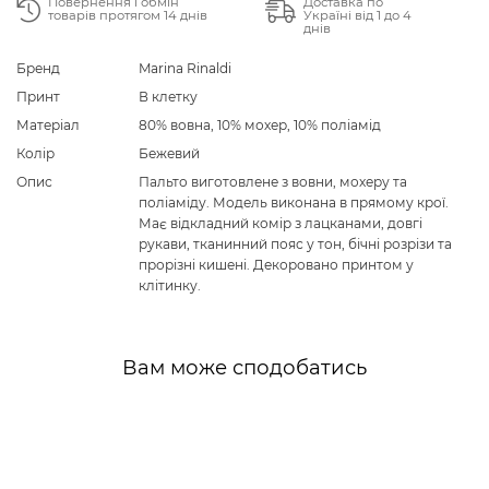
Повернення і обмін
Доставка по
товарів протягом 14 днів
Україні від 1 до 4
днів
Бренд
Marina Rinaldi
Принт
В клетку
Матеріал
80% вовна, 10% мохер, 10% поліамід
Колір
Бежевий
Опис
Пальто виготовлене з вовни, мохеру та
поліаміду. Модель виконана в прямому крої.
Має відкладний комір з лацканами, довгі
рукави, тканинний пояс у тон, бічні розрізи та
прорізні кишені. Декоровано принтом у
клітинку.
Вам може сподобатись