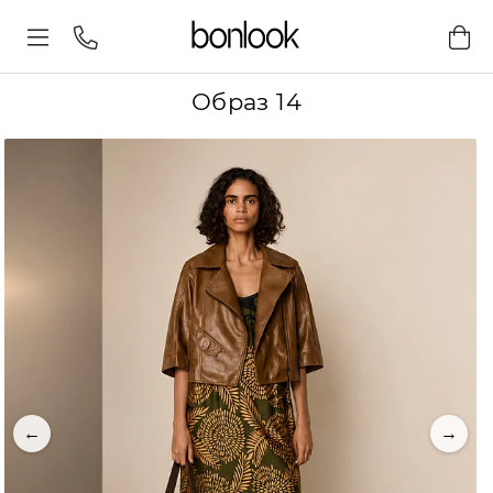
Образ 14
←
→