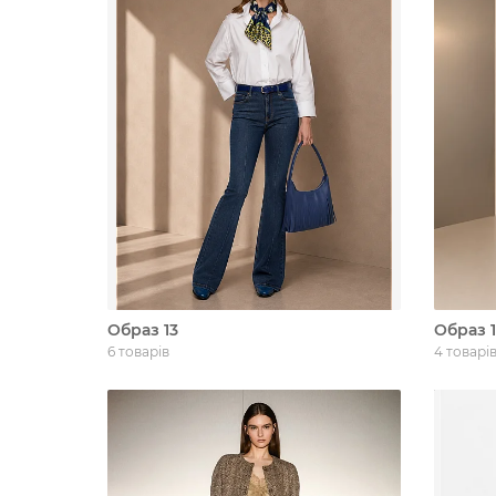
Образ 13
Образ 
6 товарів
4 товарі