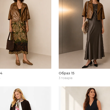
14
Образ 15
в
3 товарів