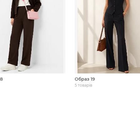
18
Образ 19
5 товарів