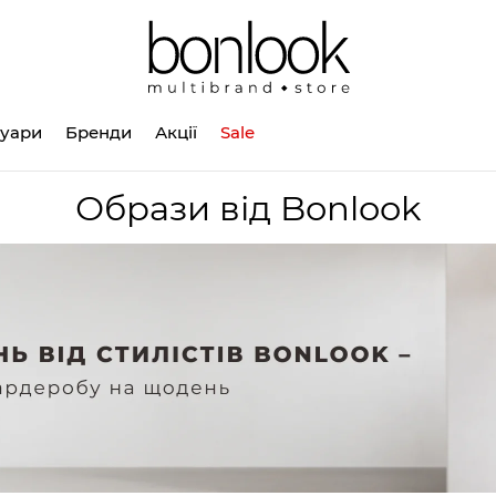
суари
Бренди
Акції
Sale
Образи від Bonlook