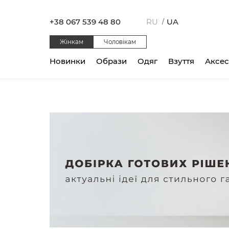
+38 067 539 48 80
RU
UA
/
Жінкам
Чоловікам
Новинки
Образи
Одяг
Взуття
Аксе