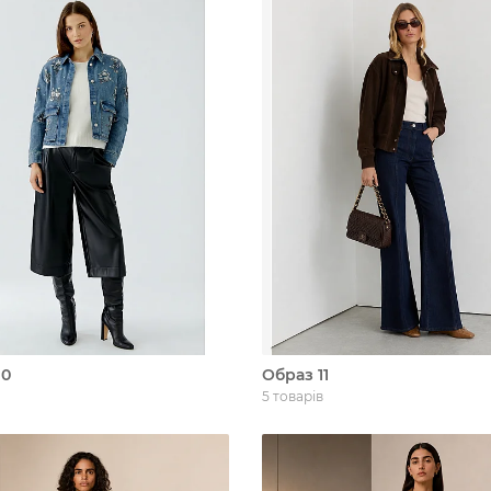
10
Образ 11
5 товарів