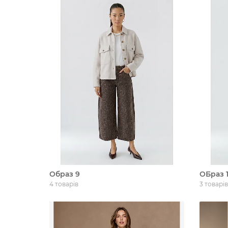
Образ 9
ОБраз 
4 товарів
3 товарів