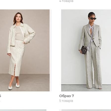
4 товарів
6
Образ 7
в
5 товарів