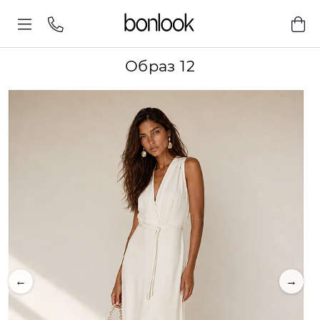
Образ 12
←
→