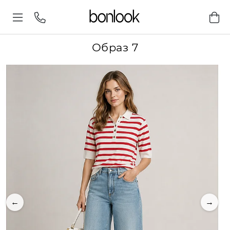
Образ 7
←
→