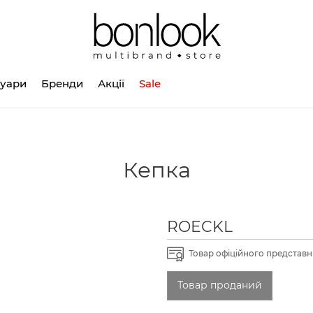
суари
Бренди
Акції
Sale
Кепка
ROECKL
Товар офіційного представни
Товар проданий