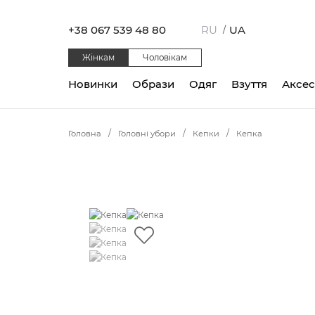
+38 067 539 48 80
RU
UA
/
Жінкам
Чоловікам
Новинки
Образи
Одяг
Взуття
Аксе
Головна
Головні убори
Кепки
Кепка