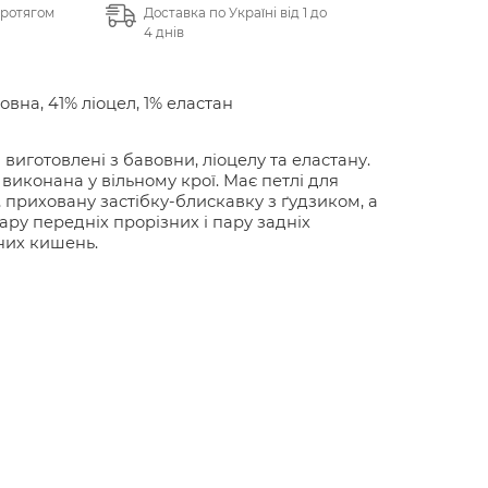
протягом
Доставка по Україні від 1 до
4 днів
овна, 41% ліоцел, 1% еластан
виготовлені з бавовни, ліоцелу та еластану.
виконана у вільному крої. Має петлі для
 приховану застібку-блискавку з ґудзиком, а
ару передніх прорізних і пару задніх
них кишень.