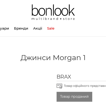
суари
Бренди
Акції
Sale
Джинси Morgan 1
BRAX
Товар офіційного представни
Товар проданий