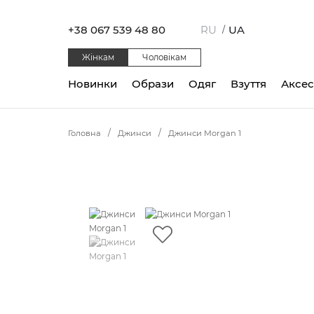
+38 067 539 48 80
RU
UA
/
Жінкам
Чоловікам
Новинки
Образи
Одяг
Взуття
Аксе
Головна
Джинси
Джинси Morgan 1