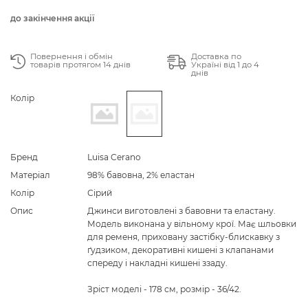
до закінчення акції
Повернення і обмін
Доставка по
товарів протягом 14 днів
Україні від 1 до 4
днів
Колір
Бренд
Luisa Cerano
Матеріал
98% бавовна, 2% еластан
Колір
Сірий
Опис
Джинси виготовлені з бавовни та еластану.
Модель виконана у вільному крої. Має шльовки
для ременя, приховану застібку-блискавку з
ґудзиком, декоративні кишені з клапанами
спереду і накладні кишені ззаду.
Зріст моделі - 178 см, розмір - 36/42.