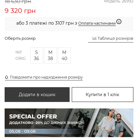
18 630 грн
Модель:
26992
9 320 грн
або 3 платежі по 3107 грн з
Оплата частинами
Оберіть розмір
Таблиця розмірів
S
M
M
INT
36
38
40
ORIG
Повідомити про надходження розміру
Додати в кошик
Купити в 1 клік