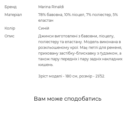
Бренд
Marina Rinaldi
Матеріал
78% бавовна, 10% ліоцел, 7% поліестер, 5%
еластан
Колір
Синій
Опис
Джинси виготовлені з бавовни, ліоцелу,
поліестеру та еластану. Модель виконана в
розкльошеному крої. Має петлі для ременя,
приховану застібку-блискавку з ґудзиком, а
також пару передніх і пару задніх накладних
кишень.
Зріст моделі - 180 см, розмір - 21/52.
Вам може сподобатись