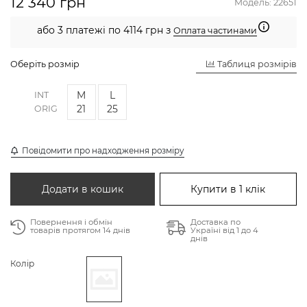
12 340 грн
Модель:
22651
або 3 платежі по 4114 грн з
Оплата частинами
Оберіть розмір
Таблиця розмірів
M
L
INT
21
25
ORIG
Повідомити про надходження розміру
Додати в кошик
Купити в 1 клік
Повернення і обмін
Доставка по
товарів протягом 14 днів
Україні від 1 до 4
днів
Колір