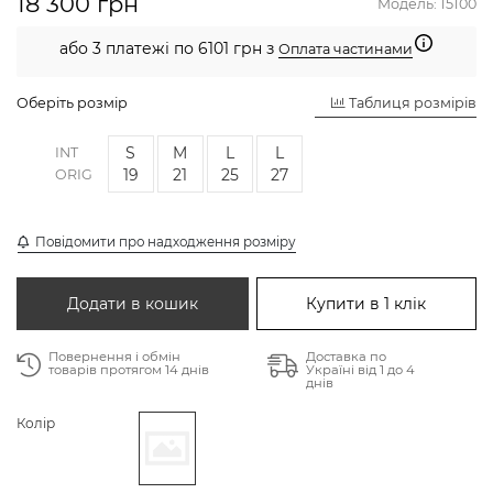
18 300 грн
Модель:
15100
або 3 платежі по 6101 грн з
Оплата частинами
Оберіть розмір
Таблиця розмірів
S
M
L
L
INT
19
21
25
27
ORIG
Повідомити про надходження розміру
Додати в кошик
Купити в 1 клік
Повернення і обмін
Доставка по
товарів протягом 14 днів
Україні від 1 до 4
днів
Колір