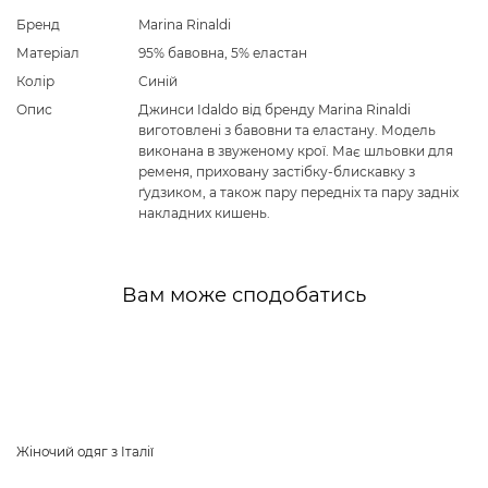
Бренд
Marina Rinaldi
Матеріал
95% бавовна, 5% еластан
Колір
Синій
Опис
Джинси Idaldo від бренду Marina Rinaldi
виготовлені з бавовни та еластану. Модель
виконана в звуженому крої. Має шльовки для
ременя, приховану застібку-блискавку з
ґудзиком, а також пару передніх та пару задніх
накладних кишень.
Вам може сподобатись
Жіночий одяг з Італії