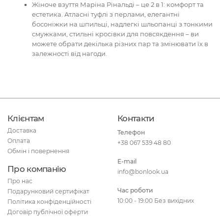
Жіноче взуття Маріна Рінальді – це 2 в 1: комфорт та
естетика. Атласні туфлі з перлами, елегантні
босоніжки на шпильці, надлегкі шльопанці з тонкими
смужками, стильні кросівки для повсякдення – ви
можете обрати декілька різних пар та змінювати їх в
залежності від нагоди.
Клієнтам
Контакти
Доставка
Телефон
Оплата
+38 067 539 48 80
Обмін і повернення
E-mail
Про компанію
info@bonlook.ua
Про нас
Час роботи
Подарунковий сертифікат
10:00 - 19:00 Без вихідних
Політика конфіденційності
Договір публічної оферти