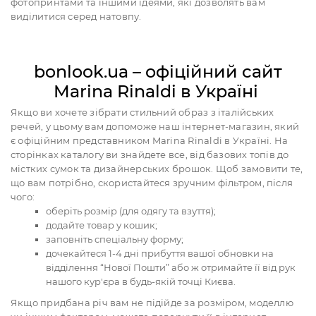
фотопринтами та іншими ідеями, які дозволять вам
виділитися серед натовпу.
bonlook.ua – офіційний сайт
Marina Rinaldi в Україні
Якщо ви хочете зібрати стильний образ з італійських
речей, у цьому вам допоможе наш інтернет-магазин, який
є офіційним представником Marina Rinaldi в Україні. На
сторінках каталогу ви знайдете все, від базових топів до
містких сумок та дизайнерських брошок. Щоб замовити те,
що вам потрібно, скористайтеся зручним фільтром, після
чого:
оберіть розмір (для одягу та взуття);
додайте товар у кошик;
заповніть спеціальну форму;
дочекайтеся 1-4 дні прибуття вашої обновки на
відділення “Нової Пошти” або ж отримайте її від рук
нашого кур'єра в будь-якій точці Києва.
Якщо придбана річ вам не підійде за розміром, моделлю