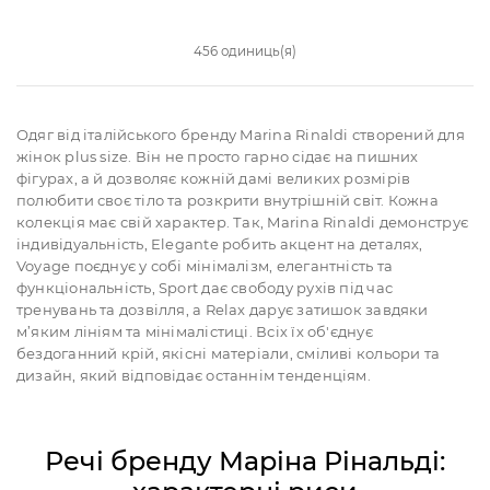
456 одиниць(я)
Одяг від італійського бренду Marina Rinaldi створений для
жінок plus size. Він не просто гарно сідає на пишних
фігурах, а й дозволяє кожній дамі великих розмірів
полюбити своє тіло та розкрити внутрішній світ. Кожна
колекція має свій характер. Так, Marina Rinaldi демонструє
індивідуальність, Elegante робить акцент на деталях,
Voyage поєднує у собі мінімалізм, елегантність та
функціональність, Sport дає свободу рухів під час
тренувань та дозвілля, а Relax дарує затишок завдяки
м’яким лініям та мінімалістиці. Всіх їх об'єднує
бездоганний крій, якісні матеріали, сміливі кольори та
дизайн, який відповідає останнім тенденціям.
Речі бренду Маріна Рінальді: