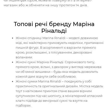
чи іншим фактором, можете повернути її в інтернет-
магазин або ж обміняти на іншу протягом 14 днів.
Топові речі бренду Маріна
Рінальді
Жіночі спідниці Marina Rinaldi – моделі довжиною
міді, які майстерно приховують недоліки, притаманні
пишній фігурі. В асортименті є варіанти прямого
крою, розкльошені, з плісуванням, декоровані
воланами.
Жіночі сукні Маріна Рінальді. Сорочкового типу,
прямого крою, вільні, з декором у вигляді мережива
чи об'ємної вишивки – будь-яка модель дозволить
кожній дамі відчути себе особливою.
Жіночі сумки Marina Rinaldi – поєднують у собі
практичність та оригінальний дизайн. Містка модель
тоут з квітковим принтом стане вашим вірним
супутником під час шопінгу, а мініатюрний атласний
клатч підійде до вечірньої сукні та взуття на
підборах.