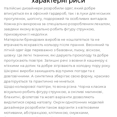
характерні риси
Італійські дизайнери розробили одяг, який добре
вписується як в офісний гардероб, так і в луки для міських
прогулянок, шопінгу, подорожей та особливих випадків.
Кожна річ викроєна за спеціально розробленим лекалом,
завдяки якому візуально робить фігуру стрункою,
приховуючи її недоліки.
Матеріали брендових виробів не кошлатяться та не
втрачають яскравість кольору після прання. Весняний та
літній одяг йде переважно з бавовни, льону, віскози,
шовку. Це легкі тканини, які дарують прохолоду та добре
пропускають повітря. Затишні речі з вовни й кашеміру є
м'якими на дотик та добре зігрівають в холодну пору року.
Шкіряні вироби захищають від примх погоди та є
довговічними. А синтетика зберігає свою форму, красиво
драпірується та практично не мнеться.
Щодо кольорової палітри, то вона різна. Чорна класика
візуально робить фігуру стрункою, а сміливі малинові,
блакитні, фіолетові та жовті варіанти дозволяють
виділитися серед натовпу. Окрім однотонних моделей
дизайнери розробили також варіанти з квітковими
мотивами, абстракцією, клітинкою, смужками,