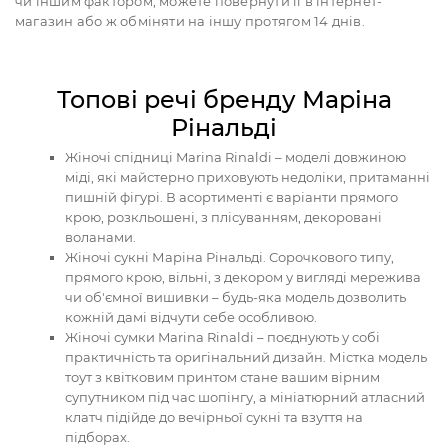
чи іншим фактором, можете повернути її в інтернет-
магазин або ж обміняти на іншу протягом 14 днів.
Топові речі бренду Маріна
Рінальді
Жіночі спідниці Marina Rinaldi – моделі довжиною
міді, які майстерно приховують недоліки, притаманні
пишній фігурі. В асортименті є варіанти прямого
крою, розкльошені, з плісуванням, декоровані
воланами.
Жіночі сукні Маріна Рінальді. Сорочкового типу,
прямого крою, вільні, з декором у вигляді мережива
чи об'ємної вишивки – будь-яка модель дозволить
кожній дамі відчути себе особливою.
Жіночі сумки Marina Rinaldi – поєднують у собі
практичність та оригінальний дизайн. Містка модель
тоут з квітковим принтом стане вашим вірним
супутником під час шопінгу, а мініатюрний атласний
клатч підійде до вечірньої сукні та взуття на
підборах.