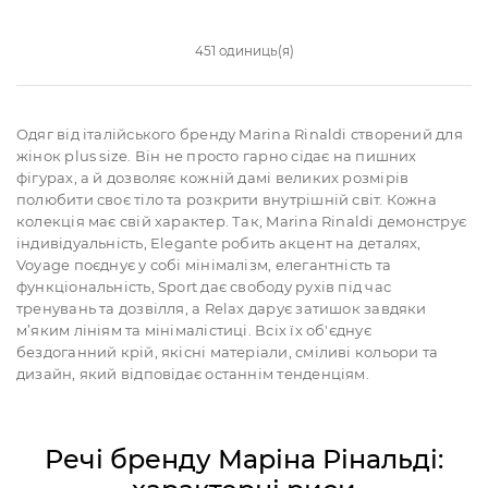
451 одиниць(я)
Одяг від італійського бренду Marina Rinaldi створений для
жінок plus size. Він не просто гарно сідає на пишних
фігурах, а й дозволяє кожній дамі великих розмірів
полюбити своє тіло та розкрити внутрішній світ. Кожна
колекція має свій характер. Так, Marina Rinaldi демонструє
індивідуальність, Elegante робить акцент на деталях,
Voyage поєднує у собі мінімалізм, елегантність та
функціональність, Sport дає свободу рухів під час
тренувань та дозвілля, а Relax дарує затишок завдяки
м’яким лініям та мінімалістиці. Всіх їх об'єднує
бездоганний крій, якісні матеріали, сміливі кольори та
дизайн, який відповідає останнім тенденціям.
Речі бренду Маріна Рінальді: