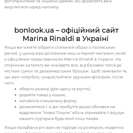
фотопринтами та іншими ідеями, які дозволять вам
виділитися серед натовпу.
bonlook.ua – офіційний сайт
Marina Rinaldi в Україні
Якщо ви хочете зібрати стильний образ з італійських
речей, у цьому вам допоможе наш інтернет-магазин, який
є офіційним представником Marina Rinaldi в Україні. На
сторінках каталогу ви знайдете все, від базових топів до
містких сумок та дизайнерських брошок. Щоб замовити те,
що вам потрібно, скористайтеся зручним фільтром, після
чого:
оберіть розмір (для одягу та взуття);
додайте товар у кошик;
заповніть спеціальну форму;
дочекайтеся 1-4 дні прибуття вашої обновки на
відділення “Нової Пошти” або ж отримайте її від рук
нашого кур'єра в будь-якій точці Києва.
Якщо придбана річ вам не підійде за розміром, моделлю