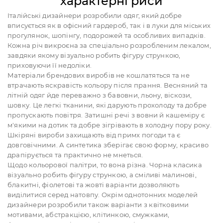
характерні риси
Італійські дизайнери розробили одяг, який добре
вписується як в офісний гардероб, так і в луки для міських
прогулянок, шопінгу, подорожей та особливих випадків.
Кожна річ викроєна за спеціально розробленим лекалом,
завдяки якому візуально робить фігуру стрункою,
приховуючи її недоліки.
Матеріали брендових виробів не кошлатяться та не
втрачають яскравість кольору після прання. Весняний та
літній одяг йде переважно з бавовни, льону, віскози,
шовку. Це легкі тканини, які дарують прохолоду та добре
пропускають повітря. Затишні речі з вовни й кашеміру є
м'якими на дотик та добре зігрівають в холодну пору року.
Шкіряні вироби захищають від примх погоди та є
довговічними. А синтетика зберігає свою форму, красиво
драпірується та практично не мнеться.
Щодо кольорової палітри, то вона різна. Чорна класика
візуально робить фігуру стрункою, а сміливі малинові,
блакитні, фіолетові та жовті варіанти дозволяють
виділитися серед натовпу. Окрім однотонних моделей
дизайнери розробили також варіанти з квітковими
мотивами, абстракцією, клітинкою, смужками,