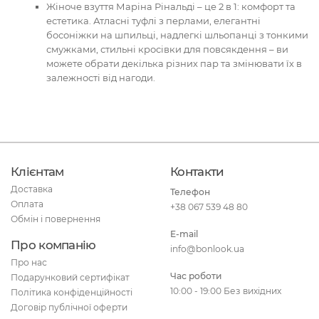
Жіноче взуття Маріна Рінальді – це 2 в 1: комфорт та
естетика. Атласні туфлі з перлами, елегантні
босоніжки на шпильці, надлегкі шльопанці з тонкими
смужками, стильні кросівки для повсякдення – ви
можете обрати декілька різних пар та змінювати їх в
залежності від нагоди.
Клієнтам
Контакти
Доставка
Телефон
Оплата
+38 067 539 48 80
Обмін і повернення
E-mail
Про компанію
info@bonlook.ua
Про нас
Час роботи
Подарунковий сертифікат
10:00 - 19:00 Без вихідних
Політика конфіденційності
Договір публічної оферти