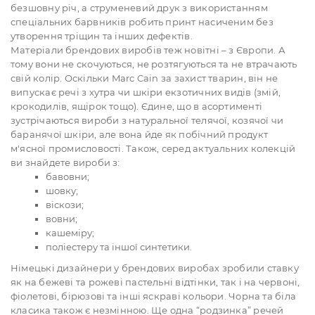
безшовну річ, а струменевий друк з використанням
спеціальних барвників робить принт насиченим без
утворення тріщин та інших дефектів.
Матеріали брендових виробів теж новітні – з Європи. А
тому вони не скочуються, не розтягуються та не втрачають
свій колір. Оскільки Marc Cain за захист тварин, він не
випускає речі з хутра чи шкіри екзотичних видів (змій,
крокодилів, ящірок тощо). Єдине, що в асортименті
зустрічаються вироби з натуральної телячої, козячої чи
баранячої шкіри, але вона йде як побічний продукт
м'ясної промисловості. Також, серед актуальних колекцій
ви знайдете вироби з:
бавовни;
шовку;
віскози;
вовни;
кашеміру;
поліестеру та іншої синтетики.
Німецькі дизайнери у брендових виробах зробили ставку
як на бежеві та рожеві пастельні відтінки, так і на червоні,
фіолетові, бірюзові та інші яскраві кольори. Чорна та біла
класика також є незмінною. Ще одна “родзинка” речей