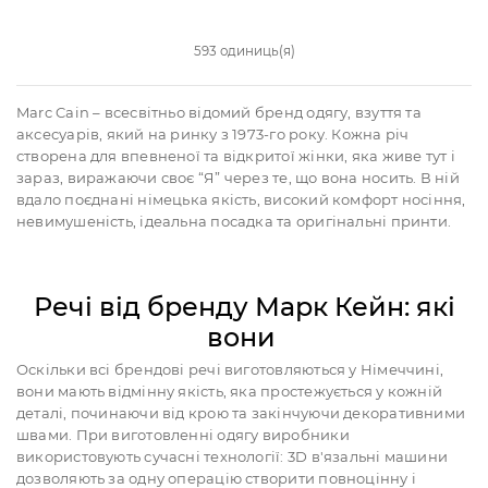
593 одиниць(я)
Marc Cain – всесвітньо відомий бренд одягу, взуття та
аксесуарів, який на ринку з 1973-го року. Кожна річ
створена для впевненої та відкритої жінки, яка живе тут і
зараз, виражаючи своє “Я” через те, що вона носить. В ній
вдало поєднані німецька якість, високий комфорт носіння,
невимушеність, ідеальна посадка та оригінальні принти.
Речі від бренду Марк Кейн: які
вони
Оскільки всі брендові речі виготовляються у Німеччині,
вони мають відмінну якість, яка простежується у кожній
деталі, починаючи від крою та закінчуючи декоративними
швами. При виготовленні одягу виробники
використовують сучасні технології: 3D в'язальні машини
дозволяють за одну операцію створити повноцінну і