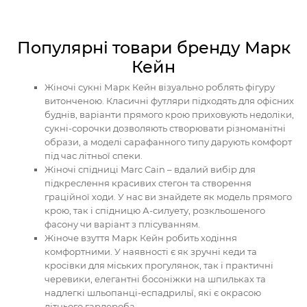
Популярні товари бренду Марк
Кейн
Жіночі сукні Марк Кейн візуально роблять фігуру
витонченою. Класичні футляри підходять для офісних
буднів, варіанти прямого крою приховують недоліки,
сукні-сорочки дозволяють створювати різноманітні
образи, а моделі сарафанного типу дарують комфорт
під час літньої спеки.
Жіночі спідниці Marc Cain – вдалий вибір для
підкреслення красивих стегон та створення
граційної ходи. У нас ви знайдете як модель прямого
крою, так і спідницю А-силуету, розкльошеного
фасону чи варіант з плісуванням.
Жіноче взуття Марк Кейн робить ходіння
комфортними. У наявності є як зручні кеди та
кросівки для міських прогулянок, так і практичні
черевики, елегантні босоніжки на шпильках та
надлегкі шльопанці-еспадрильї, які є окрасою
літнього гардероба.