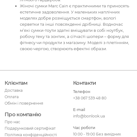
Жіночі сумки Marc Cain є практичними та приносять
естетичне задоволення. У маленьких наплічних
моделях добре розміщується смартфон, вологі
серветки та інші повсякденні дрібниці. Водночас
м’які сумки-тоути здатні вміщувати в собі ноутбук,
робочу теку та зонтик, а сітчасті шопери – форму для
фітнесу чи продукти з магазину. Моделі з плетінням,
своєю чергою, створюють ефектні образи.
Клієнтам
Контакти
Доставка
Телефон
Оплата
+38 067 539 48 80
Обмін і повернення
E-mail
Про компанію
info@bonlook.ua
Про нас
Час роботи
Подарунковий сертифікат
10:00 - 19:00 Без вихідних
Політика конфіденційності