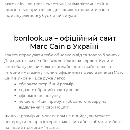
Marc Cain – квіткові, екзотичні, анімалістичні та інші
оригінальні принти, які дозволяють проявити свою
індивідуальність у будь-якій ситуації.
bonlook.ua – офіційний сайт
Marc Cain в Україні
Хочете порадувати себе обновкою від світового бренду?
Для цього вам не обов'язково їхати за кордон. Купити
вподобану річ ви можете онлайн через сайт нашого
інтернет-магазину, який є офіційним представником Marc
Cain в Україні. Все дуже легко:
обираєте потрібний розмір;
додаєте обраний товар у кошик;
оформлюєте покупку;
чекаєте 1-4 дні прибуття обраного товару на
відділення “Нової Пошти”.
Якщо ж розмір чи модель вам не підійде, ви можете
повернути товар в інтернет-магазин або ж обміняти його
на інший протягом 14 днів.