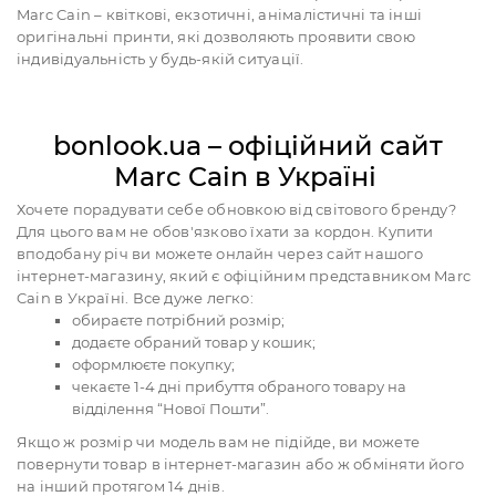
Marc Cain – квіткові, екзотичні, анімалістичні та інші
оригінальні принти, які дозволяють проявити свою
індивідуальність у будь-якій ситуації.
bonlook.ua – офіційний сайт
Marc Cain в Україні
Хочете порадувати себе обновкою від світового бренду?
Для цього вам не обов'язково їхати за кордон. Купити
вподобану річ ви можете онлайн через сайт нашого
інтернет-магазину, який є офіційним представником Marc
Cain в Україні. Все дуже легко:
обираєте потрібний розмір;
додаєте обраний товар у кошик;
оформлюєте покупку;
чекаєте 1-4 дні прибуття обраного товару на
відділення “Нової Пошти”.
Якщо ж розмір чи модель вам не підійде, ви можете
повернути товар в інтернет-магазин або ж обміняти його
на інший протягом 14 днів.