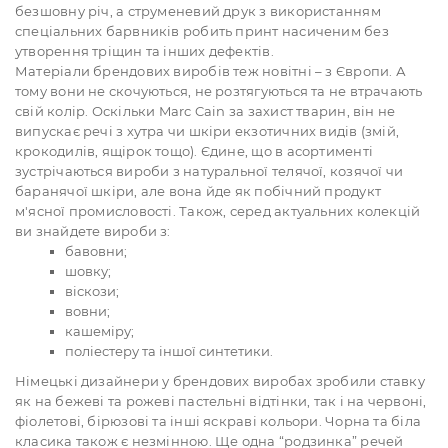
безшовну річ, а струменевий друк з використанням
спеціальних барвників робить принт насиченим без
утворення тріщин та інших дефектів.
Матеріали брендових виробів теж новітні – з Європи. А
тому вони не скочуються, не розтягуються та не втрачають
свій колір. Оскільки Marc Cain за захист тварин, він не
випускає речі з хутра чи шкіри екзотичних видів (змій,
крокодилів, ящірок тощо). Єдине, що в асортименті
зустрічаються вироби з натуральної телячої, козячої чи
баранячої шкіри, але вона йде як побічний продукт
м'ясної промисловості. Також, серед актуальних колекцій
ви знайдете вироби з:
бавовни;
шовку;
віскози;
вовни;
кашеміру;
поліестеру та іншої синтетики.
Німецькі дизайнери у брендових виробах зробили ставку
як на бежеві та рожеві пастельні відтінки, так і на червоні,
фіолетові, бірюзові та інші яскраві кольори. Чорна та біла
класика також є незмінною. Ще одна “родзинка” речей