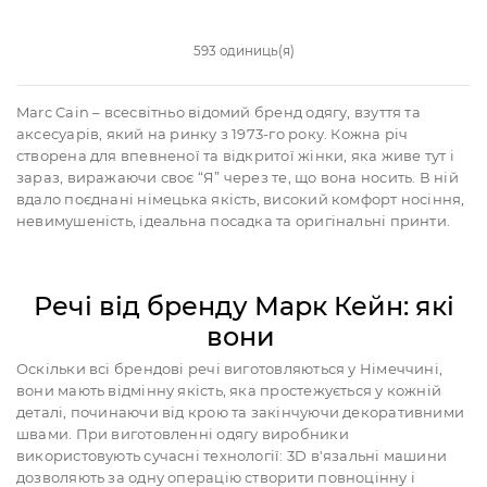
593 одиниць(я)
Marc Cain – всесвітньо відомий бренд одягу, взуття та
аксесуарів, який на ринку з 1973-го року. Кожна річ
створена для впевненої та відкритої жінки, яка живе тут і
зараз, виражаючи своє “Я” через те, що вона носить. В ній
вдало поєднані німецька якість, високий комфорт носіння,
невимушеність, ідеальна посадка та оригінальні принти.
Речі від бренду Марк Кейн: які
вони
Оскільки всі брендові речі виготовляються у Німеччині,
вони мають відмінну якість, яка простежується у кожній
деталі, починаючи від крою та закінчуючи декоративними
швами. При виготовленні одягу виробники
використовують сучасні технології: 3D в'язальні машини
дозволяють за одну операцію створити повноцінну і