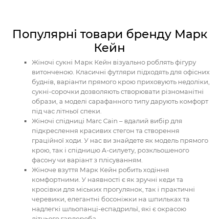
Популярні товари бренду Марк
Кейн
Жіночі сукні Марк Кейн візуально роблять фігуру
витонченою. Класичні футляри підходять для офісних
буднів, варіанти прямого крою приховують недоліки,
сукні-сорочки дозволяють створювати різноманітні
образи, а моделі сарафанного типу дарують комфорт
під час літньої спеки.
Жіночі спідниці Marc Cain – вдалий вибір для
підкреслення красивих стегон та створення
граційної ходи. У нас ви знайдете як модель прямого
крою, так і спідницю А-силуету, розкльошеного
фасону чи варіант з плісуванням.
Жіноче взуття Марк Кейн робить ходіння
комфортними. У наявності є як зручні кеди та
кросівки для міських прогулянок, так і практичні
черевики, елегантні босоніжки на шпильках та
надлегкі шльопанці-еспадрильї, які є окрасою
літнього гардероба.