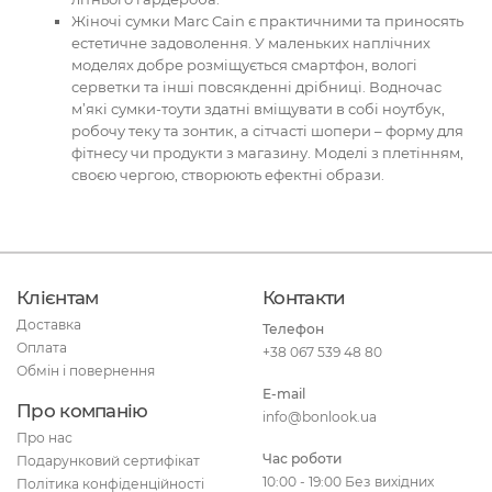
Жіночі сумки Marc Cain є практичними та приносять
естетичне задоволення. У маленьких наплічних
моделях добре розміщується смартфон, вологі
серветки та інші повсякденні дрібниці. Водночас
м’які сумки-тоути здатні вміщувати в собі ноутбук,
робочу теку та зонтик, а сітчасті шопери – форму для
фітнесу чи продукти з магазину. Моделі з плетінням,
своєю чергою, створюють ефектні образи.
Клієнтам
Контакти
Доставка
Телефон
Оплата
+38 067 539 48 80
Обмін і повернення
E-mail
Про компанію
info@bonlook.ua
Про нас
Час роботи
Подарунковий сертифікат
10:00 - 19:00 Без вихідних
Політика конфіденційності