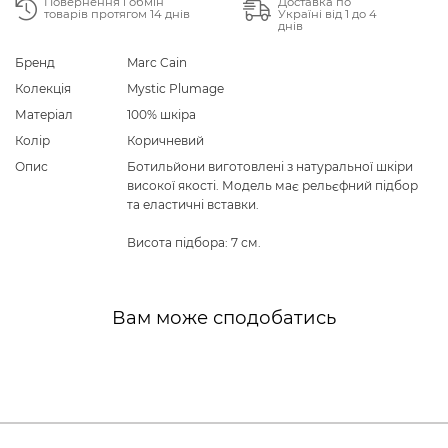
Повернення і обмін
Доставка по
товарів протягом 14 днів
Україні від 1 до 4
днів
Бренд
Marc Cain
Колекція
Mystic Plumage
Матеріал
100% шкіра
Колір
Коричневий
Опис
Ботильйони виготовлені з натуральної шкіри
високої якості. Модель має рельєфний підбор
та еластичні вставки.
Висота підбора: 7 см.
Вам може сподобатись