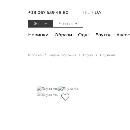
+38 067 539 48 80
RU
UA
/
Жінкам
Чоловікам
Новинки
Образи
Одяг
Взуття
Аксе
Головна
Блузи і сорочки
Блузи
Блуза Vic