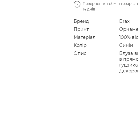
Повернення і обмін товарів 
14 днів
Бренд
Brax
Принт
Орнаме
Матеріал
100% ві
Колір
Синій
Опис
Блуза в
в прямо
ґудзика
Декоро