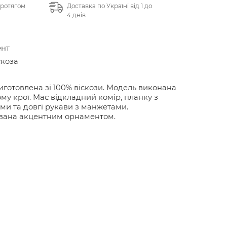
протягом
Доставка по Україні від 1 до
4 днів
нт
скоза
иготовлена зі 100% віскози. Модель виконана
му крої. Має відкладний комір, планку з
ми та довгі рукави з манжетами.
вана акцентним орнаментом.