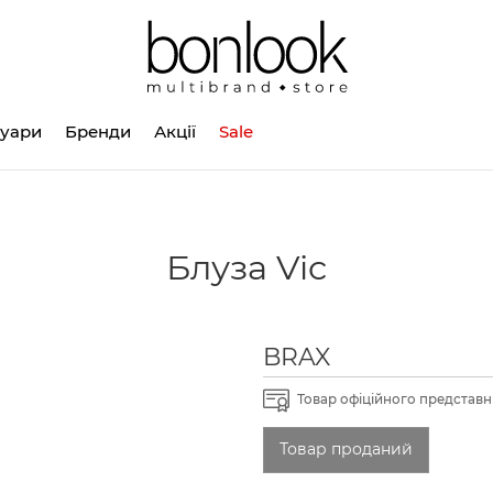
суари
Бренди
Акції
Sale
Блуза Vic
BRAX
Товар офіційного представни
Товар проданий