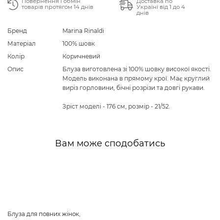
Повернення і обмін
Доставка по
товарів протягом 14 днів
Україні від 1 до 4
днів
Бренд
Marina Rinaldi
Матеріал
100% шовк
Колір
Коричневий
Опис
Блуза виготовлена зі 100% шовку високої якості.
Модель виконана в прямому крої. Має круглий
виріз горловини, бічні розрізи та довгі рукави.
Зріст моделі - 176 см, розмір - 21/52.
Вам може сподобатись
Блуза для повних жінок
,