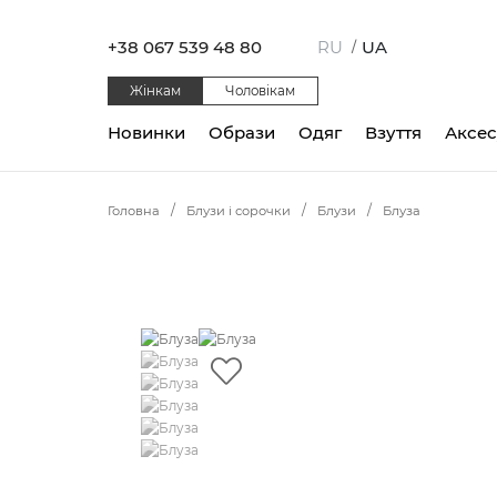
+38 067 539 48 80
RU
UA
/
Жінкам
Чоловікам
Новинки
Образи
Одяг
Взуття
Аксе
Головна
Блузи і сорочки
Блузи
Блуза