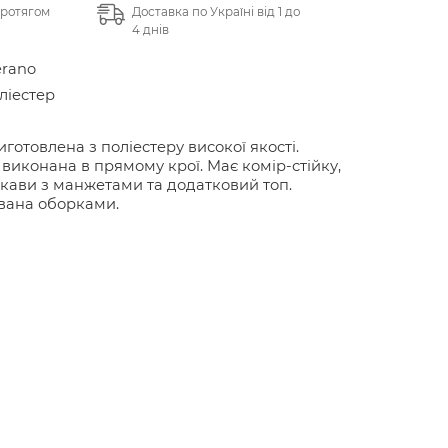
протягом
Доставка по Україні від 1 до
4 днів
erano
ліестер
иготовлена з поліестеру високої якості.
виконана в прямому крої. Має комір-стійку,
укави з манжетами та додатковий топ.
вана оборками.