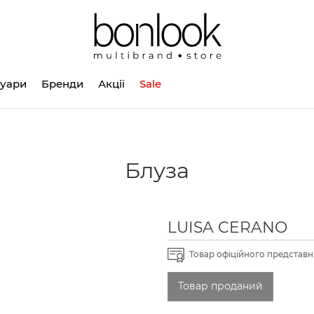
суари
Бренди
Акції
Sale
Блуза
LUISA CERANO
Товар офіційного представни
Товар проданий