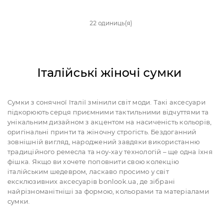
22 одиниць(я)
Італійські жіночі сумки
Сумки з сонячної Італії змінили світ моди. Такі аксесуари
підкорюють серця приємними тактильними відчуттями та
унікальним дизайном з акцентом на насиченість кольорів,
оригінальні принти та жіночну строгість. Бездоганний
зовнішній вигляд, народжений завдяки використанню
традиційного ремесла та ноу-хау технологій – ще одна їхня
фішка. Якщо ви хочете поповнити свою колекцію
італійським шедевром, ласкаво просимо у світ
ексклюзивних аксесуарів bonlook.ua, де зібрані
найрізноманітніші за формою, кольорами та матеріалами
сумки.