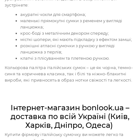
зустрінете:
акуратні чохли для смартфона;
маленькі прямокутні сумки з ременем у вигляді
ланцюжка;
крос-боді з металічним декором спереду;
місткі шопери, які мають підкладку з ефектом замші;
розкішні атласні сумочки з ручкою у вигляді
ланцюжка з перлів;
клатчі з плісуванням та плетеною ручкою.
Кольорова палітра італійських сумок – це як чорна, темно-
синя та коричнева класика, так і білі та ніжно-блакитні
вироби, які привносять в образ нотки свіжості та легкості.
Інтернет-магазин bonlook.ua –
доставка по всій Україні (Київ,
Харків, Дніпро, Одеса)
Купити фірмову італійську сумочку ви можете легко та