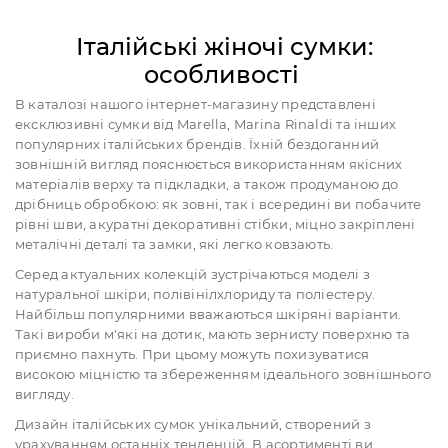
Італійські жіночі сумки:
особливості
В каталозі нашого інтернет-магазину представлені
ексклюзивні сумки від Marella, Marina Rinaldi та інших
популярних італійських брендів. Їхній бездоганний
зовнішній вигляд пояснюється використанням якісних
матеріалів верху та підкладки, а також продуманою до
дрібниць обробкою: як зовні, так і всередині ви побачите
рівні шви, акуратні декоративні стібки, міцно закріплені
металічні деталі та замки, які легко ковзають.
Серед актуальних колекцій зустрічаються моделі з
натуральної шкіри, полівінілхлориду та поліестеру.
Найбільш популярними вважаються шкіряні варіанти.
Такі вироби м'які на дотик, мають зернисту поверхню та
приємно пахнуть. При цьому можуть похизуватися
високою міцністю та збереженням ідеального зовнішнього
вигляду.
Дизайн італійських сумок унікальний, створений з
урахуванням останніх тенденцій. В асортименті ви