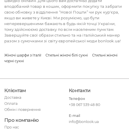
швидко онлайн. Для цього вам достатньо додати
вподобаний товар в кошик, оформити покупку та забрати
свою обновку з відділення “Нової Пошти” чи рук кур'єра,
якщо ви живете у Києві. Ми розуміємо, що бути
неперевершеними бажають в будь-якій точці України,
тому здійснюємо доставку по всім населеним пунктам.
Завершуйте свої образи стильно та на італійський манер
разом з сумочками зі світу європейської моди bonlook.ua!
Жіночі шарфи з Італії
Стильні жіночі білі сукні
Стильні жіночі
чорні сукні
Клієнтам
Контакти
Доставка
Телефон
Оплата
+38 067 539 48 80
Обмін і повернення
E-mail
Про компанію
info@bonlook.ua
Про нас