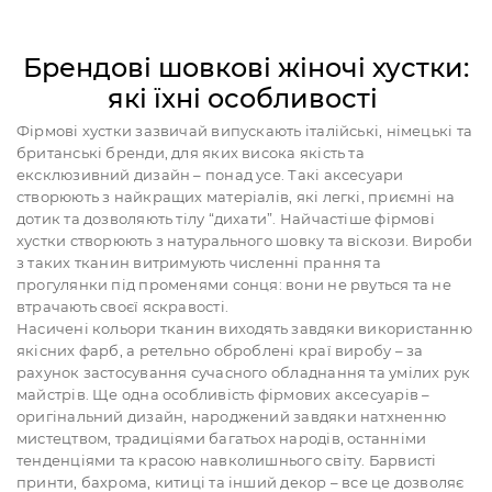
Брендові шовкові жіночі хустки:
які їхні особливості
Фірмові хустки зазвичай випускають італійські, німецькі та
британські бренди, для яких висока якість та
ексклюзивний дизайн – понад усе. Такі аксесуари
створюють з найкращих матеріалів, які легкі, приємні на
дотик та дозволяють тілу “дихати”. Найчастіше фірмові
хустки створюють з натурального шовку та віскози. Вироби
з таких тканин витримують численні прання та
прогулянки під променями сонця: вони не рвуться та не
втрачають своєї яскравості.
Насичені кольори тканин виходять завдяки використанню
якісних фарб, а ретельно оброблені краї виробу – за
рахунок застосування сучасного обладнання та умілих рук
майстрів. Ще одна особливість фірмових аксесуарів –
оригінальний дизайн, народжений завдяки натхненню
мистецтвом, традиціями багатьох народів, останніми
тенденціями та красою навколишнього світу. Барвисті
принти, бахрома, китиці та інший декор – все це дозволяє