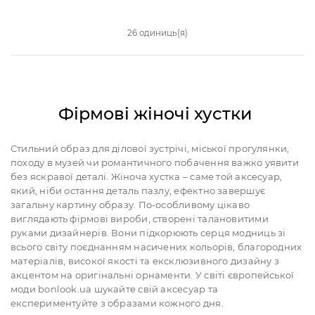
26 одиниць(я)
Фірмові жіночі хустки
Стильний образ для ділової зустрічі, міської прогулянки,
походу в музей чи романтичного побачення важко уявити
без яскравої деталі. Жіноча хустка – саме той аксесуар,
який, ніби остання деталь пазлу, ефектно завершує
загальну картину образу. По-особливому цікаво
виглядають фірмові вироби, створені талановитими
руками дизайнерів. Вони підкорюють серця модниць зі
всього світу поєднанням насичених кольорів, благородних
матеріалів, високої якості та ексклюзивного дизайну з
акцентом на оригінальні орнаменти. У світі європейської
моди bonlook.ua шукайте свій аксесуар та
експериментуйте з образами кожного дня.