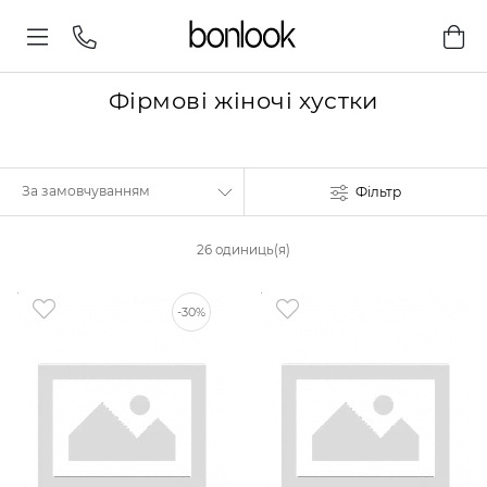
Фірмові жіночі хустки
Фільтр
26 одиниць(я)
-30%