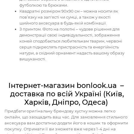
футболкою та брюками.
Квадратні розміром 90х90 см – можна носити як
пов’язку на зап'ясті чи сумці, а також у якості
шийного аксесуара в будь-якій комбінації.
З принтом. Фото на полотні – чудове рішення для
демонстрації своєї індивідуальності, зображення
коней сподобається любителькам тварин, червоні
серця підкреслять пристрасність та енергійність
натури, а східний орнамент надасть вашому образу
вишуканості.
Інтернет-магазин bonlook.ua –
доставка по всій Україні (Київ,
Харків, Дніпро, Одеса)
Придбати оригінальну брендову хустку можна легко
онлайн, що заощадить ваш час. Для замовлення стильного
аксесуара вам достатньо додати його в кошик та оформити
покупку. Отримати її ви зможете вже через 1-4 дні на