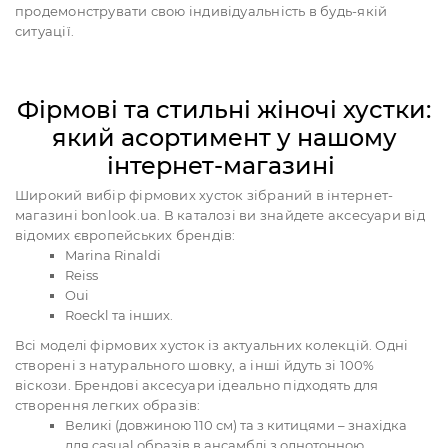
продемонструвати свою індивідуальність в будь-якій
ситуації.
Фірмові та стильні жіночі хустки:
який асортимент у нашому
інтернет-магазині
Широкий вибір фірмових хусток зібраний в інтернет-
магазині bonlook.ua. В каталозі ви знайдете аксесуари від
відомих європейських брендів:
Marina Rinaldi
Reiss
Oui
Roeckl та інших.
Всі моделі фірмових хусток із актуальних колекцій. Одні
створені з натурального шовку, а інші йдуть зі 100%
віскози. Брендові аксесуари ідеально підходять для
створення легких образів:
Великі (довжиною 110 см) та з китицями – знахідка
для casual образів в ансамблі з однотонною