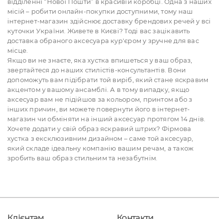
відділенні “Нової Пошти” в красивій коробці. Одна з наших
місій – робити онлайн-покупки доступними, тому наш
інтернет-магазин здійснює доставку брендових речей у всі
куточки України. Живете в Києві? Тоді вас зацікавить
доставка обраного аксесуара кур'єром у зручне для вас
місце.
Якщо ви не знаєте, яка хустка впишеться у ваш образ,
звертайтеся до наших стилістів-консультантів. Вони
допоможуть вам підібрати той виріб, який стане яскравим
акцентом у вашому ансамблі. А в тому випадку, якщо
аксесуар вам не підійшов за кольором, принтом або з
інших причин, ви можете повернути його в інтернет-
магазин чи обміняти на інший аксесуар протягом 14 днів.
Хочете додати у свій образ яскравий штрих? Фірмова
хустка з ексклюзивним дизайном – саме той аксесуар,
який складе ідеальну компанію вашим речам, а також
зробить ваш образ стильним та незабутнім.
Клієнтам
Контакти