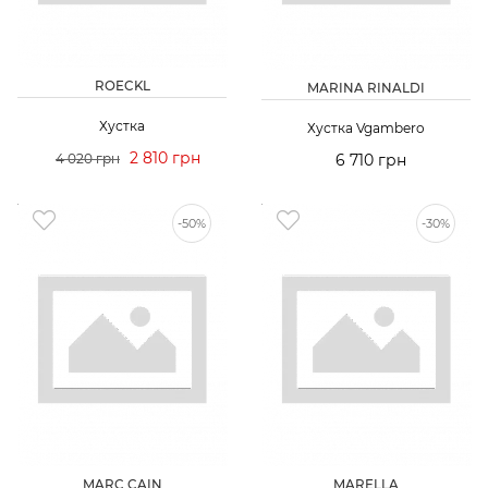
ROECKL
MARINA RINALDI
Хустка
Хустка Vgambero
2 810 грн
4 020 грн
6 710 грн
-50%
-30%
MARC CAIN
MARELLA