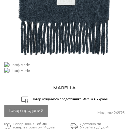
MARELLA
Товар офіційного представника Marella в Україні
Товар проданий
Модель:
24976
Повернення і обмін
Доставка по
товарів протягом 14 днів
Україні від 1 до 4