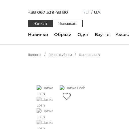
+38 067 539 48 80
RU
UA
/
Жінкам
Чоловікам
Новинки
Образи
Одяг
Взуття
Аксе
Головна
Головні убори
Шапка Loah