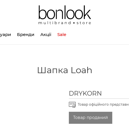
суари
Бренди
Акції
Sale
Шапка Loah
DRYKORN
Товар офіційного представни
Товар проданий