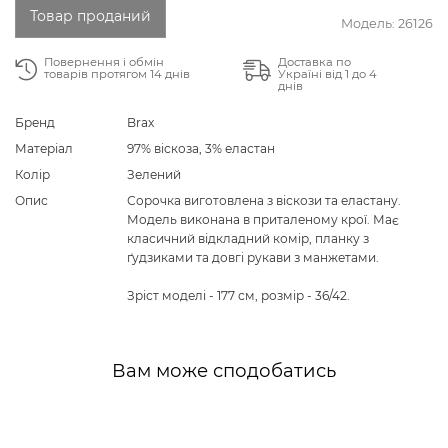
Товар проданий
Модель:
26126
Повернення і обмін
Доставка по
товарів протягом 14 днів
Україні від 1 до 4
днів
Бренд
Brax
Матеріал
97% віскоза, 3% еластан
Колір
Зелений
Опис
Сорочка виготовлена з віскози та еластану.
Модель виконана в приталеному крої. Має
класичний відкладний комір, планку з
ґудзиками та довгі рукави з манжетами.
Зріст моделі - 177 см, розмір - 36/42.
Вам може сподобатись