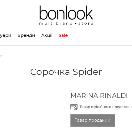
суари
Бренди
Акції
Sale
r
Сорочка Spider
MARINA RINALDI
Товар офіційного представни
Товар проданий