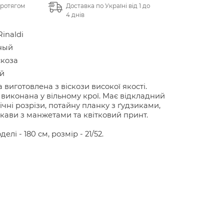
протягом
Доставка по Україні від 1 до
4 днів
Rinaldi
ный
скоза
й
 виготовлена з віскози високої якості.
виконана у вільному крої. Має відкладний
бічні розрізи, потайну планку з ґудзиками,
укави з манжетами та квітковий принт.
делі - 180 см, розмір - 21/52.