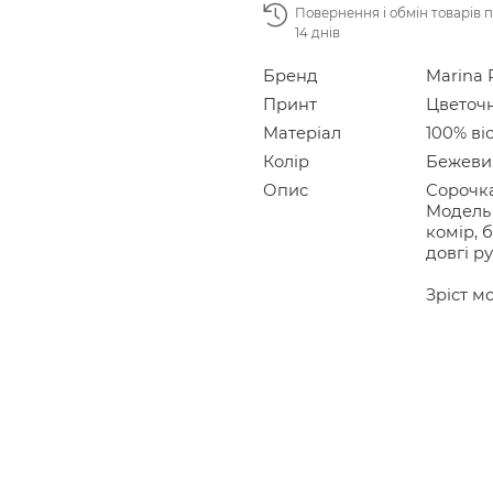
Повернення і обмін товарів 
14 днів
Бренд
Marina 
Принт
Цветоч
Матеріал
100% ві
Колір
Бежеви
Опис
Сорочка
Модель 
комір, 
довгі р
Зріст мо