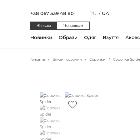
+38 067 539 48 80
RU
UA
/
Жінкам
Чоловікам
Новинки
Образи
Одяг
Взуття
Аксе
Головна
Блузи і сорочки
Сорочки
Сорочка Spide