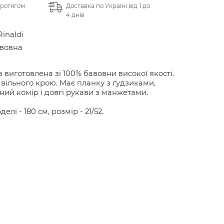
протягом
Доставка по Україні від 1 до
4 днів
Rinaldi
авовна
 виготовлена зі 100% бавовни високої якості.
вільного крою. Має планку з ґудзиками,
ний комір і довгі рукави з манжетами.
делі - 180 см, розмір - 21/52.