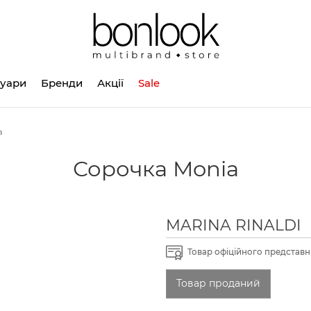
суари
Бренди
Акції
Sale
a
Сорочка Monia
MARINA RINALDI
Товар офіційного представни
Товар проданий