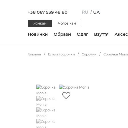
+38 067 539 48 80
RU
UA
/
Жінкам
Чоловікам
Новинки
Образи
Одяг
Взуття
Аксе
Головна
Блузи і сорочки
Сорочки
Сорочка Moni