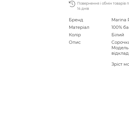
Повернення і обмін товарів 
14 днів
Бренд
Marina 
Матеріал
100% б
Колір
Білий
Опис
Сорочка
Модель 
відклад
Зріст мо