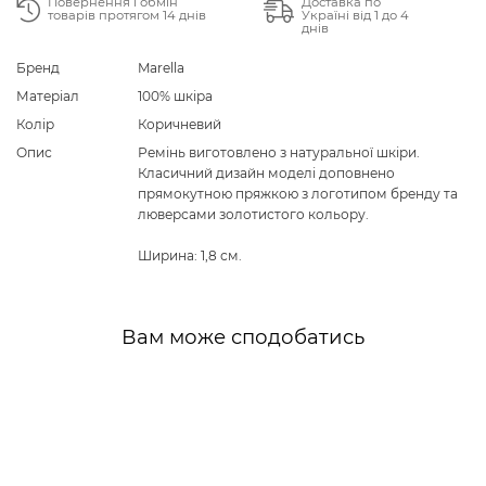
Повернення і обмін
Доставка по
товарів протягом 14 днів
Україні від 1 до 4
днів
Бренд
Marella
Матеріал
100% шкіра
Колір
Коричневий
Опис
Ремінь виготовлено з натуральної шкіри.
Класичний дизайн моделі доповнено
прямокутною пряжкою з логотипом бренду та
люверсами золотистого кольору.
Ширина: 1,8 см.
Вам може сподобатись