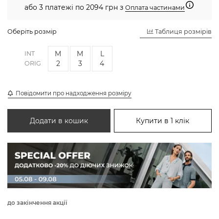
або 3 платежі по 2094 грн з
Оплата частинами
Оберіть розмір
Таблиця розмірів
M
M
L
INT
2
3
4
ORIG
Повідомити про надходження розміру
Додати в кошик
Купити в 1 клік
до закінчення акції