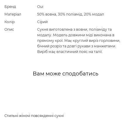
Бренд
Oui
Матеріал
50% вовна, 30% поліамід, 20% модал
Колір
Сірий
Опис
Сукня виготовлена з вовни, поліаміду та
модалу. Модель довжини міді виконана в
прямому крої. Має круглий виріз горловини,
бічний розріз та довгі рукави з манжетами.
Виріб має еластичний пояс на талії.
Вам може сподобатись
Стильні жіночі повсякденні сукні